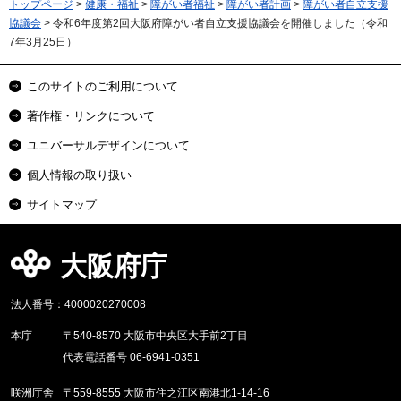
トップページ
>
健康・福祉
>
障がい者福祉
>
障がい者計画
>
障がい者自立支援
協議会
> 令和6年度第2回大阪府障がい者自立支援協議会を開催しました（令和
7年3月25日）
このサイトのご利用について
著作権・リンクについて
ユニバーサルデザインについて
個人情報の取り扱い
サイトマップ
大阪府庁
法人番号：4000020270008
本庁
〒540-8570 大阪市中央区大手前2丁目
代表電話番号 06-6941-0351
咲洲庁舎
〒559-8555 大阪市住之江区南港北1-14-16