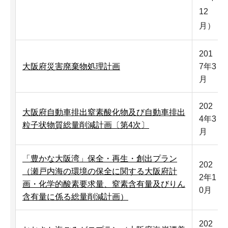
12
月）
201
大阪府災害廃棄物処理計画
7年3
月
202
大阪府自動車排出窒素酸化物及び自動車排出
4年3
粒子状物質総量削減計画〔第4次〕
月
「豊かな大阪湾」保全・再生・創出プラン
202
（瀬戸内海の環境の保全に関する大阪府計
2年1
画・化学的酸素要求量、窒素含有量及びりん
0月
含有量に係る総量削減計画）
202