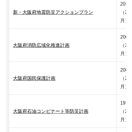
201
新・大阪府地震防災アクションプラン
（20
月）
200
大阪府消防広域化推進計画
（20
月）
200
大阪府国民保護計画
（20
月）
197
大阪府石油コンビナート等防災計画
（20
月）