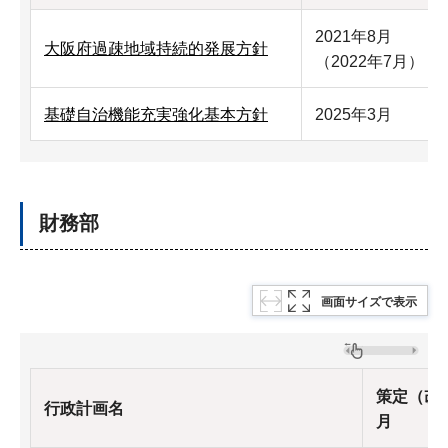
2021年8月
大阪府過疎地域持続的発展方針
（2022年7月）
基礎自治機能充実強化基本方針
2025年3月
財務部
画面サイズで表示
策定（改
行政計画名
月