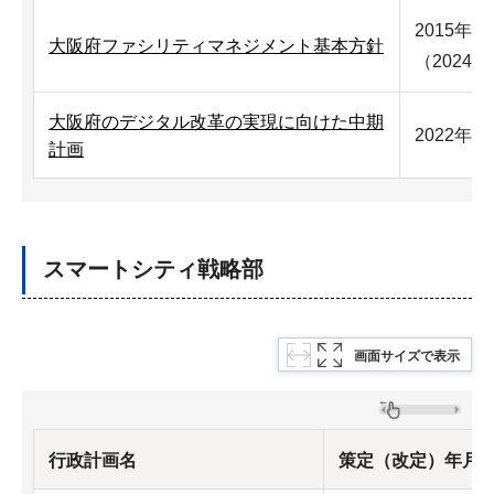
2015年1
大阪府ファシリティマネジメント基本方針
（2024
大阪府のデジタル改革の実現に向けた中期
2022年3
計画
スマートシティ戦略部
画面サイズで表示
行政計画名
策定（改定）年月