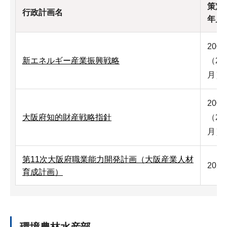
策定
行政計画名
年月
200
新エネルギー産業振興戦略
（20
月）
200
大阪府知的財産戦略指針
（20
月）
第11次大阪府職業能力開発計画（大阪産業人材
202
育成計画）
環境農林水産部