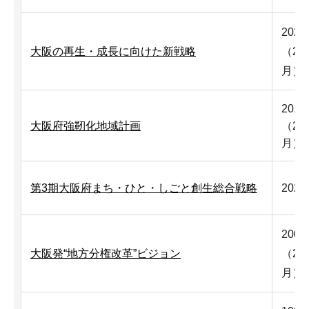
202
大阪の再生・成長に向けた新戦略
（20
月）
201
大阪府強靭化地域計画
（20
月）
第3期大阪府まち・ひと・しごと創生総合戦略
202
200
大阪発“地方分権改革”ビジョン
（20
月）