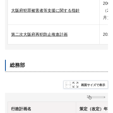
200
大阪府犯罪被害者等支援に関する指針
（20
月）
第二次大阪府再犯防止推進計画
202
総務部
画面サイズで表示
行政計画名
策定（改定）年月