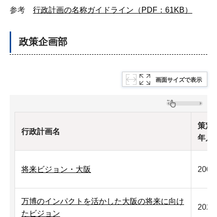
参考
行政計画の名称ガイドライン（PDF：61KB）
政策企画部
画面サイズで表示
策定
行政計画名
年月
将来ビジョン・大阪
200
万博のインパクトを活かした大阪の将来に向け
202
たビジョン