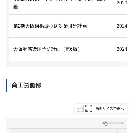
2023年
画
第2期大阪府循環器病対策推進計画
2024年
大阪府感染症予防計画（第6版）
2024年
商工労働部
画面サイズで表示