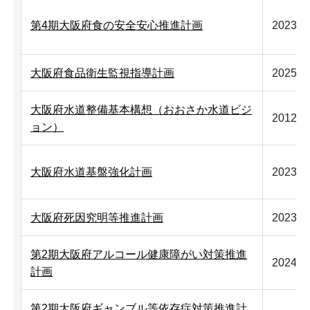
第4期大阪府食の安全安心推進計画
2023年
大阪府食品衛生監視指導計画
2025年
大阪府水道整備基本構想（おおさか水道ビジ
2012年
ョン）
大阪府水道基盤強化計画
2023年
大阪府死因究明等推進計画
2023年
第2期大阪府アルコール健康障がい対策推進
2024年
計画
第2期大阪府ギャンブル等依存症対策推進計