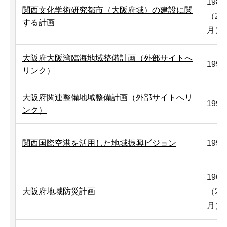
198
関西文化学術研究都市（大阪府域）の建設に関
（20
する計画
月）
大阪府大阪湾臨海地域整備計画（外部サイトへ
199
リンク）
大阪府関連整備地域整備計画（外部サイトへリ
199
ンク）
関西国際空港を活用した地域振興ビジョン
199
196
大阪府地域防災計画
（20
月）