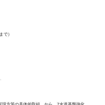
 まで）
）
実現方策の具体的取組 から 7水道基盤強化