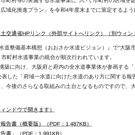
、市町村等の実施する水道事業について市町村の区域を
広域化推進プラン」を令和4年度末までに策定するよう
国土交通省HPリンク（外部サイトへリンク）（別ウィン
府水道整備基本構想（おおさか水道ビジョン）』で“大阪
と市町村水道事業の統合が順次行われています。
の構築に向け、大阪府と府内の全水道事業体が参画する
に公表した「府域一水道に向けた水道のあり方に関する報
り、今後のさらなる取組みの土台となるものですので、
ウィンドウで開きます）
書（概要版）（PDF：1,487KB）
」（PDF：1,991KB）