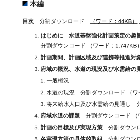
本編
目次
分割ダウンロード
（ワード：44KB）
はじめに 水道基盤強化計画策定の趣
分割ダウンロード
（ワード：1,747KB
計画期間、計画区域及び連携等推進対
府域の概況、水道の現況及び水需給の
一般概況
水道の現況 分割ダウンロード
（ワ
将来給水人口及び水需給の見通し 
府域水道の課題
分割ダウンロード
（
計画の目標及び実現方策
分割ダウン
各実現方策の具体的取組
分割ダウン