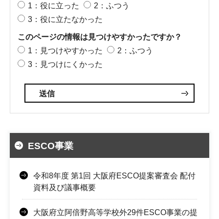
1：役に立った
2：ふつう
3：役に立たなかった
このページの情報は見つけやすかったですか？
1：見つけやすかった
2：ふつう
3：見つけにくかった
ESCO事業
令和8年度 第1回 大阪府ESCO提案審査会 配付
資料及び議事概要
大阪府立阿倍野高等学校外29件ESCO事業の提