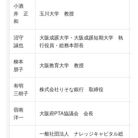
小酒
井 正
玉川大学 教授
学
和
沼守
大阪成蹊大学・大阪成蹊短期大学 執
学
誠也
行役員・総務本部長
柳本
大阪教育大学 教授
学
朋子
有明
株式会社りそな銀行 取締役
三樹子
者
宿南
大阪府PTA協議会 会長
洋一
者
一般社団法人 ナレッジキャピタル総