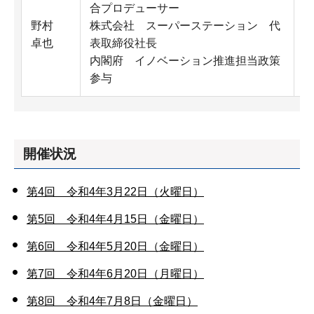
合プロデューサー
野村
株式会社 スーパーステーション 代
卓也
表取締役社長
者
内閣府 イノベーション推進担当政策
参与
開催状況
第4回 令和4年3月22日（火曜日）
第5回 令和4年4月15日（金曜日）
第6回 令和4年5月20日（金曜日）
第7回 令和4年6月20日（月曜日）
第8回 令和4年7月8日（金曜日）