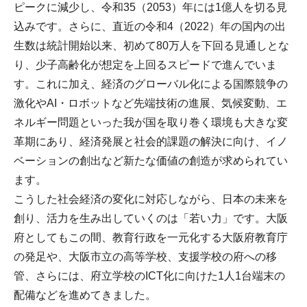
ピークに減少し、令和35（2053）年には1億人を切る見
込みです。さらに、直近の令和4（2022）年の国内の出
生数は統計開始以来、初めて80万人を下回る見通しとな
り、少子高齢化が想定を上回るスピードで進んでいま
す。これに加え、経済のグローバル化による国際競争の
激化やAI・ロボットなど先端技術の進展、気候変動、エ
ネルギー問題といった我が国を取り巻く環境も大きな変
革期にあり、経済発展と社会的課題の解決に向け、イノ
ベーションの創出など新たな価値の創造が求められてい
ます。
こうした社会経済の変化に対応しながら、日本の未来を
創り、活力を生み出していくのは「若い力」です。大阪
府としてもこの間、教育行政を一元化する大阪府教育庁
の発足や、大阪市立の高等学校、支援学校の府への移
管、さらには、府立学校のICT化に向けた1人1台端末の
配備などを進めてきました。