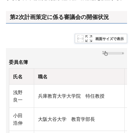
第2次計画策定に係る審議会の開催状況
画面サイズで表示
委員名簿
氏名
職名
浅野
兵庫教育大学大学院 特任教授
学
良一
小田
大阪大谷大学 教育学部長
学
浩伸