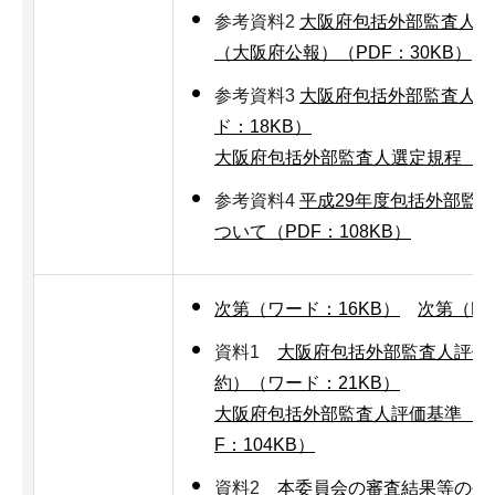
参考資料2
大阪府包括外部監査人選
（大阪府公報）（PDF：30KB）
参考資料3
大阪府包括外部監査人選
ド：18KB）
大阪府包括外部監査人選定規程（PD
参考資料4
平成29年度包括外部監
ついて（PDF：108KB）
次第（ワード：16KB）
次第（PD
資料1
大阪府包括外部監査人評価
約）（ワード：21KB）
大阪府包括外部監査人評価基準（再
F：104KB）
資料2
本委員会の審査結果等の公