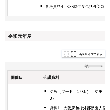
参考資料4
令和2年度包括外部監査
令和元年度
画面サイズで表示
開催日
会議資料
次第（ワード：17KB）
次第（PD
B）
資料1
大阪府包括外部監査人候