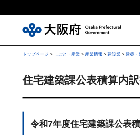
大
トップページ
>
しごと・産業
>
産業情報
>
建設業
>
建築・
住宅建築課公表積算内訳
令和7年度
住宅建築課公表