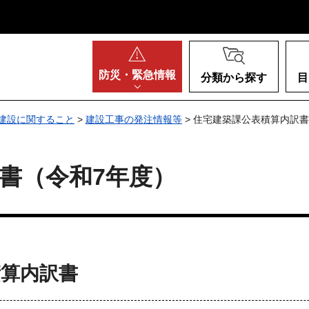
阪府
防災・
緊急情報
分類から探す
目
建設に関すること
>
建設工事の発注情報等
> 住宅建築課公表積算内訳書
書（令和7年度）
積算内訳書