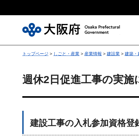
大
トップページ
>
しごと・産業
>
産業情報
>
建設業
>
建築・
週休2日促進工事の実施
建設工事の入札参加資格登