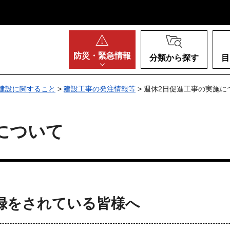
阪府
防災・
緊急情報
分類から探す
目
建設に関すること
>
建設工事の発注情報等
> 週休2日促進工事の実施に
について
録をされている皆様へ