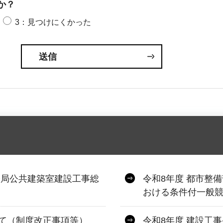
か？
3：見つけにくかった
築局公共建築室建設工事総
令和8年度 都市整
おける条件付一般
て（制度改正事項等）
令和8年度 建設工