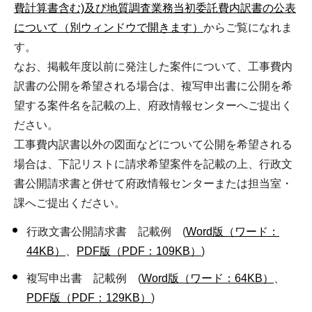
費計算書含む)及び地質調査業務当初委託費内訳書の公表
について（別ウィンドウで開きます）
からご覧になれま
す。
なお、掲載年度以前に発注した案件について、工事費内
訳書の公開を希望される場合は、複写申出書に公開を希
望する案件名を記載の上、府政情報センターへご提出く
ださい。
工事費内訳書以外の図面などについて公開を希望される
場合は、下記リストに請求希望案件を記載の上、行政文
書公開請求書と併せて府政情報センターまたは担当室・
課へご提出ください。
行政文書公開請求書 記載例 (
Word版（ワード：
44KB）
、
PDF版（PDF：109KB）
)
複写申出書 記載例 (
Word版（ワード：64KB）
、
PDF版（PDF：129KB）
)