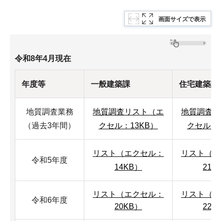
画面サイズで表示
令和8年4月現在
年度等
一般建築課
住宅建築課
地質調査業務
地質調査リスト（エ
地質調査リ
（過去3年間）
クセル：13KB）
クセル：1
リスト（エクセル：
リスト（エ
令和5年度
14KB）
21K
リスト（エクセル：
リスト（エ
令和6年度
20KB）
22K