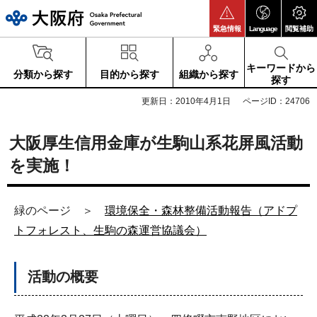
大阪府
緊急情報
Language
閲覧補助
キーワードから
分類から探す
目的から探す
組織から探す
探す
更新日：2010年4月1日
ページID：24706
大阪厚生信用金庫が生駒山系花屏風活動
を実施！
緑のページ ＞
環境保全・森林整備活動報告（アドプ
トフォレスト、生駒の森運営協議会）
活動の概要