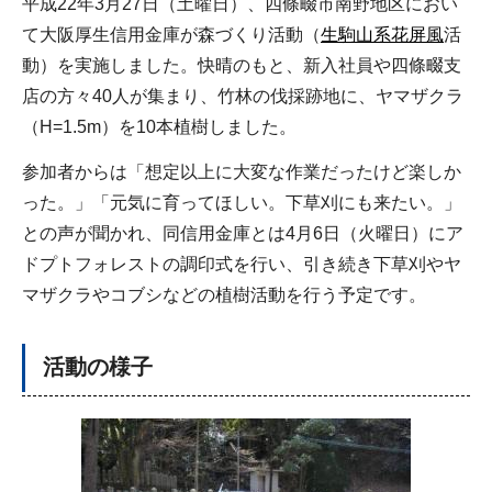
平成22年3月27日（土曜日）、四條畷市南野地区におい
て大阪厚生信用金庫が森づくり活動（
生駒山系花屏風
活
動）を実施しました。快晴のもと、新入社員や四條畷支
店の方々40人が集まり、竹林の伐採跡地に、ヤマザクラ
（H=1.5m）を10本植樹しました。
参加者からは「想定以上に大変な作業だったけど楽しか
った。」「元気に育ってほしい。下草刈にも来たい。」
との声が聞かれ、同信用金庫とは4月6日（火曜日）にア
ドプトフォレストの調印式を行い、引き続き下草刈やヤ
マザクラやコブシなどの植樹活動を行う予定です。
活動の様子