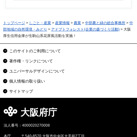
トップページ
>
しごと・産業
>
産業情報
>
農業
>
中部農と緑の総合事務所
>
中
部地域の自然環境・みどり
>
アドプトフォレスト(企業の森づくり活動)
> 大阪
厚生信用金庫が生駒山系花屏風活動を実施！
このサイトのご利用について
著作権・リンクについて
ユニバーサルデザインについて
個人情報の取り扱い
サイトマップ
大阪府庁
法人番号：4000020270008
本庁
〒540-8570 大阪市中央区大手前2丁目