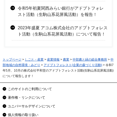
令和5年初夏関西みらい銀行がアドプトフォレ
スト活動（生駒山系花屏風活動）を報告！
2023年盛夏 アコム株式会社のアドプトフォレス
ト活動（生駒山系花屏風活動）について報告！
トップページ
>
しごと・産業
>
産業情報
>
農業
>
中部農と緑の総合事務所
>
中
部地域の自然環境・みどり
>
アドプトフォレスト(企業の森づくり活動)
> 令和7
年5月、10月の株式会社平和堂のアドプトフォレスト活動(生駒山系花屏風活動)
について報告します！
このサイトのご利用について
著作権・リンクについて
ユニバーサルデザインについて
個人情報の取り扱い