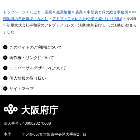
トップページ
>
しごと・産業
>
産業情報
>
農業
>
中部農と緑の総合事務所
>
中
部地域の自然環境・みどり
>
アドプトフォレスト(企業の森づくり活動)
> 令和6
年初夏株式会社平和堂のアドプトフォレスト活動(生駒花びょうぶ活動)が始まり
ました!
このサイトのご利用について
著作権・リンクについて
ユニバーサルデザインについて
個人情報の取り扱い
サイトマップ
大阪府庁
法人番号：4000020270008
本庁
〒540-8570 大阪市中央区大手前2丁目