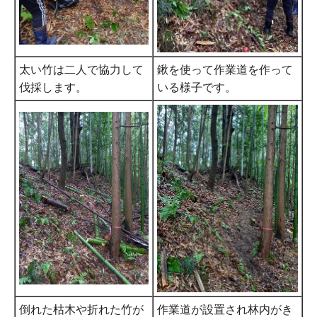
太い竹は二人で協力して
鍬を使って作業道を作って
伐採します。
いる様子です。
倒れた枯木や折れた竹が
作業道が設置され林内がき