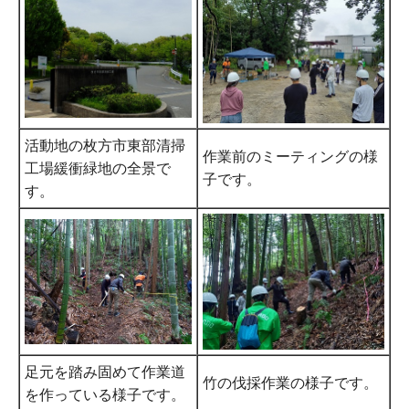
活動地の枚方市東部清掃
作業前のミーティングの様
工場緩衝緑地の全景で
子です。
す。
足元を踏み固めて作業道
竹の伐採作業の様子です。
を作っている様子です。