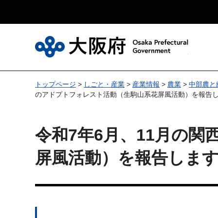
大
トップページ
>
しごと・産業
>
産業情報
>
農業
>
中部農と
のアドプトフォレスト活動（生駒山系花屏風活動）を報告
令和7年6月、11月の
屏風活動）を報告しま