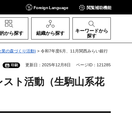
Foreign
Language
閲覧補助
機能
キーワードから
的から探す
組織から探す
探す
企業の森づくり活動)
> 令和7年度6月、11月関西みらい銀行
更新日：2025年12月8日
ページID：121285
印刷
レスト活動（生駒山系花