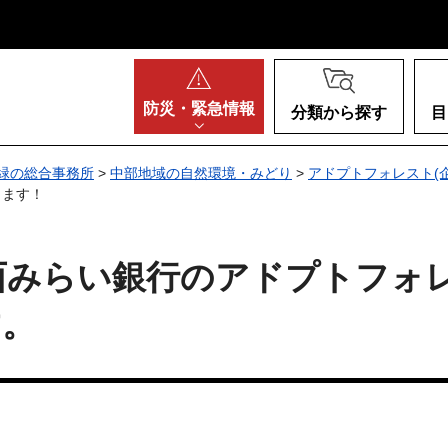
阪府
防災・
緊急情報
分類から探す
目
緑の総合事務所
>
中部地域の自然環境・みどり
>
アドプトフォレスト(
します！
関西みらい銀行のアドプトフォ
す。