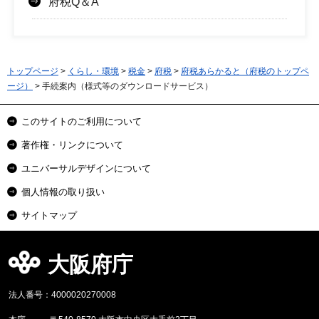
府税Q＆A
トップページ
>
くらし・環境
>
税金
>
府税
>
府税あらかると（府税のトップペ
ージ）
> 手続案内（様式等のダウンロードサービス）
このサイトのご利用について
著作権・リンクについて
ユニバーサルデザインについて
個人情報の取り扱い
サイトマップ
大阪府庁
法人番号：4000020270008