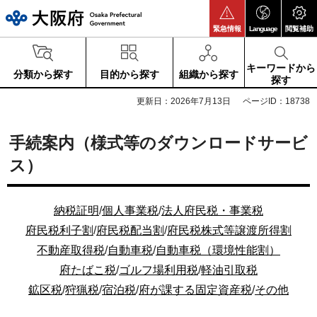
大阪府
緊急情報
Language
閲覧補助
キーワードから
分類から探す
目的から探す
組織から探す
探す
更新日：2026年7月13日
ページID：18738
手続案内（様式等のダウンロードサービ
ス）
納税証明
/
個人事業税
/
法人府民税・事業税
府民税
利子割
/
府民税配当割
/
府民税株式等譲渡所得割
不動産取得税
/
自動車税
/
自動車税（環境性能割）
府たばこ税
/
ゴルフ場利用税
/
軽油引取税
鉱区税
/
狩猟税
/
宿泊税
/
府が課する固定資産税
/
その他