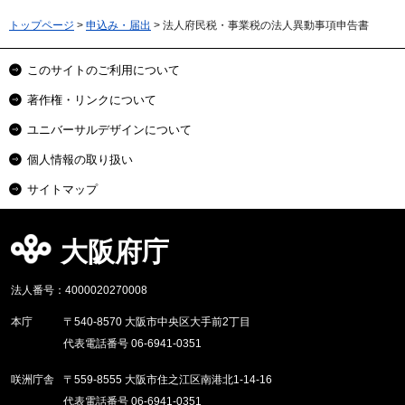
トップページ
>
申込み・届出
> 法人府民税・事業税の法人異動事項申告書
このサイトのご利用について
著作権・リンクについて
ユニバーサルデザインについて
個人情報の取り扱い
サイトマップ
大阪府庁
法人番号：4000020270008
本庁
〒540-8570 大阪市中央区大手前2丁目
代表電話番号 06-6941-0351
咲洲庁舎
〒559-8555 大阪市住之江区南港北1-14-16
代表電話番号 06-6941-0351