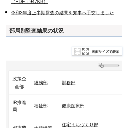
（PDF：947KB）
令和3年度上半期監査の結果を知事へ手交しました
部局別監査結果の状況
画面サイズで表示
政策企
総務部
財務部
画部
IR推進
福祉部
健康医療部
局
住宅まちづくり部
都市整