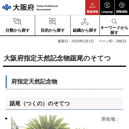
大阪府
緊急情報
Language
閲覧補助
キーワードから
分類から探す
目的から探す
組織から探す
探す
更新日：2010年2月1日
ページID：26623
大阪府指定天然記念物踞尾のそてつ
府指定天然記念物
踞尾（つくの）のそてつ
所在地：