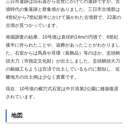
三日市遺跡は旧石器から近世にかけての遺跡ですが、古
墳時代の集落跡と群集墳がありました。三日市古墳群は
4世紀から7世紀前半にかけて築かれた古墳群で、22基の
古墳が見つかっています。
発掘調査の結果、10号墳は直径約14mの円墳で、6世紀
後半に作られたことや、追葬があったことがわかりまし
た。石室からは馬具や耳環（装飾品）等のほか、圭頭柄
頭大刀（市指定文化財）が出土しました。圭頭柄頭大刀
の銀細工もようは百済で出土しているものに類似し、近
畿地方の出土例は少なく貴重です。
現在、10号墳の横穴式石室は中片添第2公園に移築復原
されています。
地図