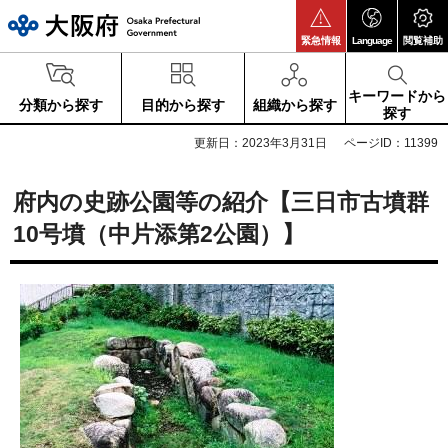
大阪府
緊急情報
Language
閲覧補助
キーワードから
分類から探す
目的から探す
組織から探す
探す
更新日：2023年3月31日
ページID：11399
府内の史跡公園等の紹介【三日市古墳群
10号墳（中片添第2公園）】