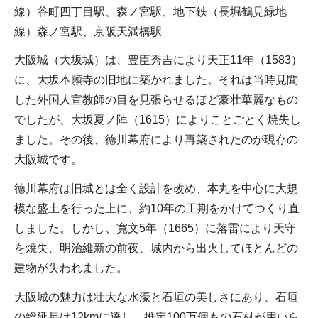
線）谷町四丁目駅、森ノ宮駅、地下鉄（長堀鶴見緑地
線）森ノ宮駅、京阪天満橋駅
大阪城（大坂城）は、豊臣秀吉により天正11年（1583）
に、大坂本願寺の旧地に築かれました。それは当時見聞
した外国人宣教師の目を見張らせるほど豪壮華麗なもの
でしたが、大坂夏ノ陣（1615）によりことごとく焼失し
ました。その後、徳川幕府により再築されたのが現存の
大阪城です。
徳川幕府は旧城とは全く設計を改め、本丸を中心に大規
模な盛土を行った上に、約10年の工期をかけてつくり直
しました。しかし、寛文5年（1665）に落雷により天守
を焼失、明治維新の前夜、城内から出火してほとんどの
建物が失われました。
大阪城の魅力は壮大な水濠と石垣の美しさにあり、石垣
の総延長は12kmに達し、推定100万個もの石材が用いら