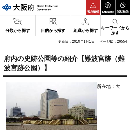
大阪府
緊急情報
Language
閲覧補助
キーワードから
分類から探す
目的から探す
組織から探す
探す
更新日：2010年1月1日
ページID：26554
府内の史跡公園等の紹介【難波宮跡（難
波宮跡公園）】
所在地：大