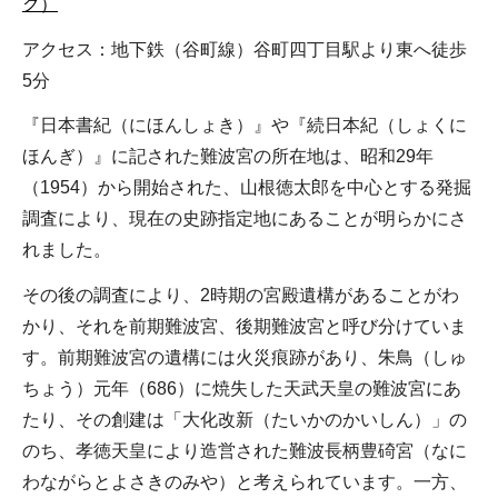
ク）
アクセス：地下鉄（谷町線）谷町四丁目駅より東へ徒歩
5分
『日本書紀（にほんしょき）』や『続日本紀（しょくに
ほんぎ）』に記された難波宮の所在地は、昭和29年
（1954）から開始された、山根徳太郎を中心とする発掘
調査により、現在の史跡指定地にあることが明らかにさ
れました。
その後の調査により、2時期の宮殿遺構があることがわ
かり、それを前期難波宮、後期難波宮と呼び分けていま
す。前期難波宮の遺構には火災痕跡があり、朱鳥（しゅ
ちょう）元年（686）に焼失した天武天皇の難波宮にあ
たり、その創建は「大化改新（たいかのかいしん）」の
のち、孝徳天皇により造営された難波長柄豊碕宮（なに
わながらとよさきのみや）と考えられています。一方、