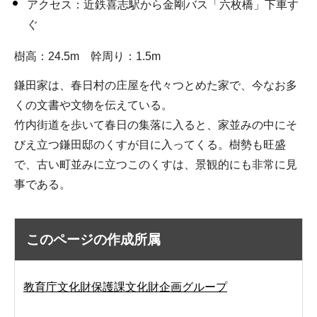
アクセス：近鉄喜志駅から金剛バス「六枚橋」下車す
ぐ
樹高：24.5m 幹周り：1.5m
鎌田家は、春日村の庄屋を代々つとめた家で、今なお多
くの文書や文物を伝えている。
竹内街道を歩いて春日の集落に入ると、家並みの中にそ
びえ立つ鎌田邸のくすが目に入ってくる。樹勢も旺盛
で、古い町並みに立つこのくすは、景観的にも非常に見
事である。
このページの作成所属
教育庁文化財保護課文化財企画グループ