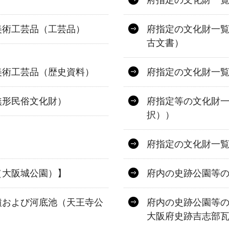
府指定の文化財一
美術工芸品（工芸品）
府指定の文化財一
古文書）
美術工芸品（歴史資料）
府指定の文化財一
無形民俗文化財）
府指定等の文化財
択））
）
府指定の文化財一
（大阪城公園）】
府内の史跡公園等
墳および河底池（天王寺公
府内の史跡公園等の
大阪府史跡吉志部