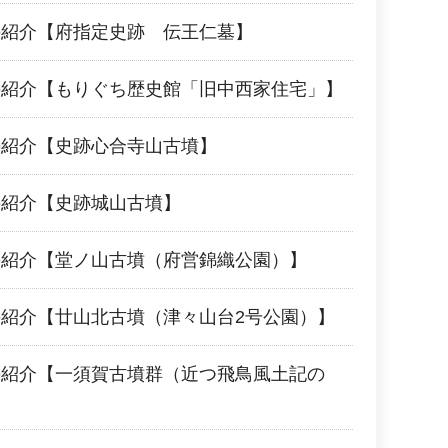
の紹介【府指定史跡 伝王仁墓】
の紹介【もりぐち歴史館「旧中西家住宅」】
の紹介【史跡心合寺山古墳】
の紹介【史跡城山古墳】
の紹介【堂ノ山古墳（府営錦織公園）】
紹介【廿山北古墳（津々山台2号公園）】
の紹介【一須賀古墳群（近つ飛鳥風土記の