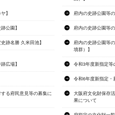
カヤ】
府内の史跡公園等
史跡公園】
府内の史跡公園等
史跡名勝 久米田池】
府内の史跡公園等の
墳群）】
寺跡広場】
令和3年度新指定等
令和6年度新指定・
対する府民意見等の募集に
大阪府文化財保存
果について