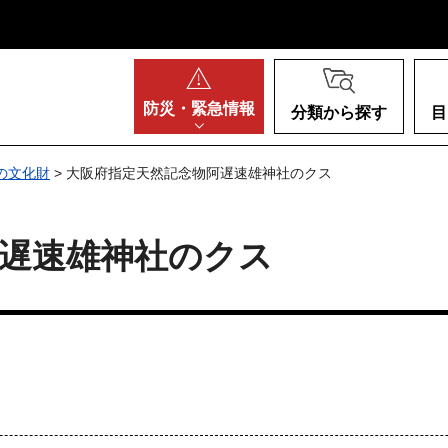
阪府
防災・
緊急情報
分類から探す
目
の文化財
> 大阪府指定天然記念物阿遅速雄神社のクス
遅速雄神社のクス