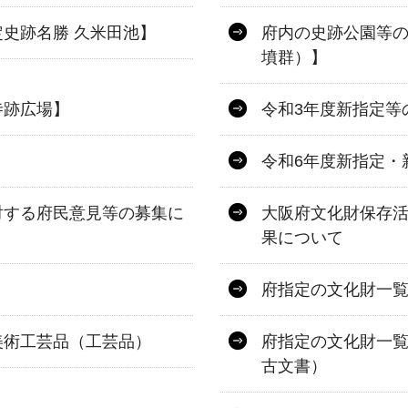
史跡名勝 久米田池】
府内の史跡公園等の
墳群）】
寺跡広場】
令和3年度新指定等
令和6年度新指定・
対する府民意見等の募集に
大阪府文化財保存
果について
府指定の文化財一
美術工芸品（工芸品）
府指定の文化財一
古文書）