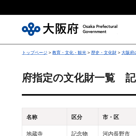
大
トップページ
>
教育・文化・観光
>
歴史・文化財
>
大阪府
府指定の文化財一覧 記
名称
区分
市・区
地蔵寺
記念物
河内長野市