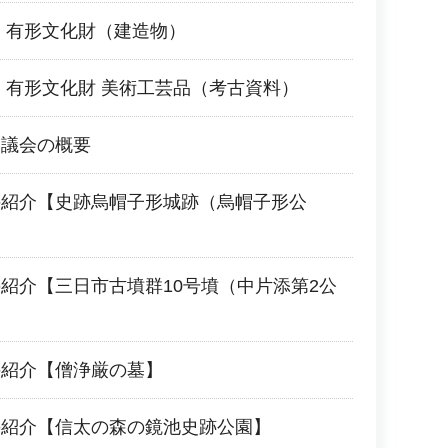
 有形文化財（建造物）
 有形文化財 美術工芸品（考古資料）
審議会の概要
の紹介【史跡烏帽子形城跡（烏帽子形公
紹介【三日市古墳群10号墳（中片添第2公
の紹介【僧浄厳の墓】
の紹介【信太の森の鏡池史跡公園】