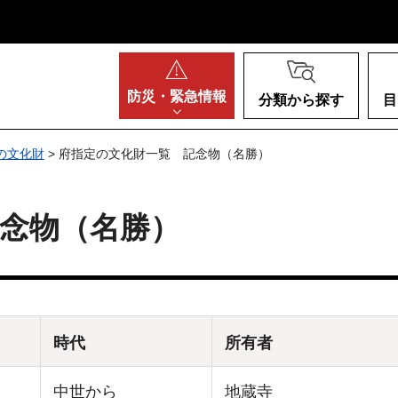
阪府
防災・
緊急情報
分類から探す
目
の文化財
> 府指定の文化財一覧 記念物（名勝）
念物（名勝）
時代
所有者
中世から
地蔵寺