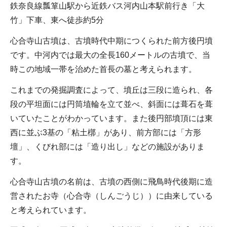
鉄奈良線瓢箪山駅から近鉄バス河内山本駅前行き「大
竹」下車、東へ徒歩約5分
心合寺山古墳は、古墳時代中期につくられた前方後円墳
です。中河内では最大の全長160メートルの古墳で、当
時この地域一帯を治めた首長の墓と考えられます。
これまでの発掘調査によって、墳丘は三段に造られ、各
段の平坦面には円筒埴輪を立て並べ、斜面には葺石を葺
いていたことがわかっています。また後円部墳頂には東
西に並ぶ3基の「粘土槨」があり、前方部には「方形
壇」、くびれ部には「造り出し」などの施設がありま
す。
心合寺山古墳の名前は、古墳の西側に飛鳥時代後期に造
営されたお寺（心合寺（しんごうじ））に由来している
と考えられています。