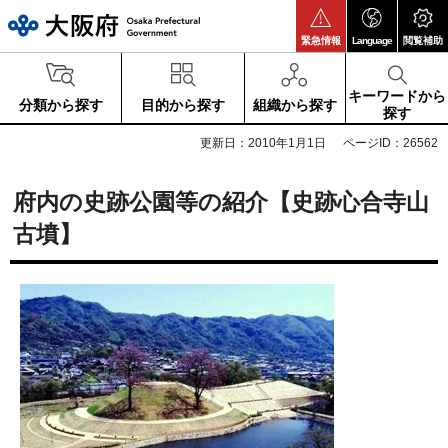
大阪府
緊急情報
Language
閲覧補助
キーワードから
分類から探す
目的から探す
組織から探す
探す
更新日：2010年1月1日
ページID：26562
府内の史跡公園等の紹介【史跡心合寺山
古墳】