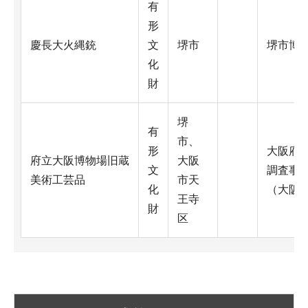
有
形
慶長大火縄銃
文
堺市
堺市博
化
財
堺
有
市、
形
大阪府
府立大阪博物場旧蔵
大阪
文
調査事
美術工芸品
市天
化
（大阪
王寺
財
区