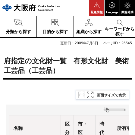
大阪府
緊急情報
Language
閲覧補助
キーワードから
分類から探す
目的から探す
組織から探す
探す
更新日：2009年7月8日
ページID：26545
府指定の文化財一覧 有形文化財 美術
工芸品（工芸品）
画面サイズで表示
区
市・
時
名称
所有者
分
区
代