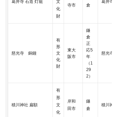
葛井寺 石造 灯籠
文
葛井寺
寺市
倉
化
財
鎌
倉
有
正
形
東大
応5
慈光寺 銅鐘
文
慈光寺
阪市
年
化
（1
財
29
2）
有
形
岸和
鎌
積川神社 扁額
文
積川神
田市
倉
化