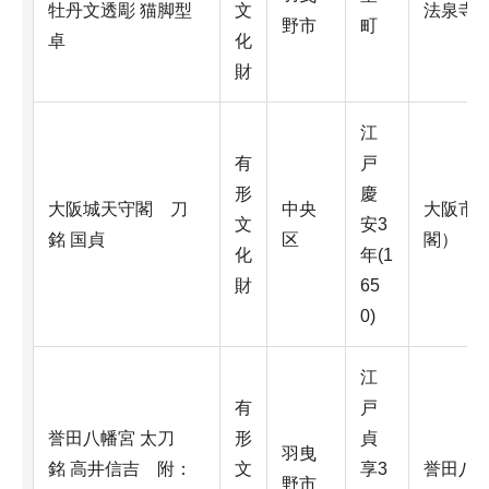
牡丹文透彫 猫脚型
文
法泉寺
野市
町
卓
化
財
江
有
戸
形
慶
大阪城天守閣 刀
中央
大阪市
文
安3
銘 国貞
区
閣）
化
年(1
財
65
0)
江
有
戸
誉田八幡宮 太刀
形
貞
羽曳
銘 高井信吉 附：
文
享3
誉田八
野市