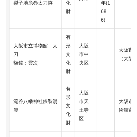
梨子地糸巻太刀拵
化
年(1
財
68
6)
有
大阪市立博物館 太
形
大阪
大阪市
刀
文
市中
（大阪
額銘；雲次
化
央区
財
有
大阪
形
流谷八幡神社鉄製湯
市天
大阪市
文
釜
王寺
術館寄
化
区
財