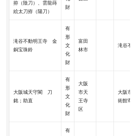
拵（陰刀）、雲龍蒔
財
絵太刀拵（陽刀）
有
形
滝谷不動明王寺 金
富田
文
滝谷不
銅宝珠鈴
林市
化
財
有
大阪
形
大阪城天守閣 刀
市天
大阪市
文
銘；助直
王寺
術館寄
化
区
財
有