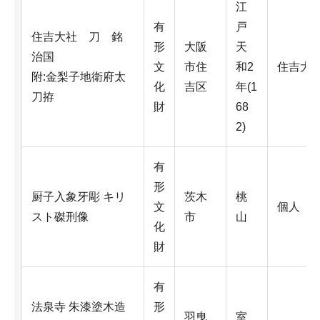
江
有
戸
住吉大社 刀 銘
形
大阪
天
治国
文
市住
和2
住吉大
附:金梨子地衛府太
化
吉区
年(1
刀拵
財
68
2)
有
形
厨子入象牙彫 キリ
茨木
桃
文
個人
スト磔刑像
市
山
化
財
有
法泉寺 朱漆塗木造
形
羽曳
室