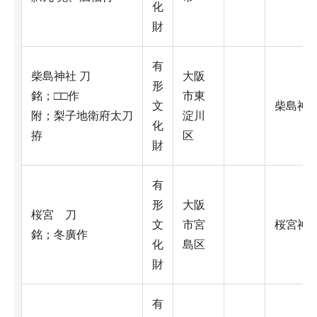
化
財
有
柴島神社 刀
大阪
形
銘；□□作
市東
文
柴島神
附；梨子地衛府太刀
淀川
化
拵
区
財
有
形
大阪
桜宮 刀
文
市宮
桜宮神
銘；冬廣作
化
島区
財
有