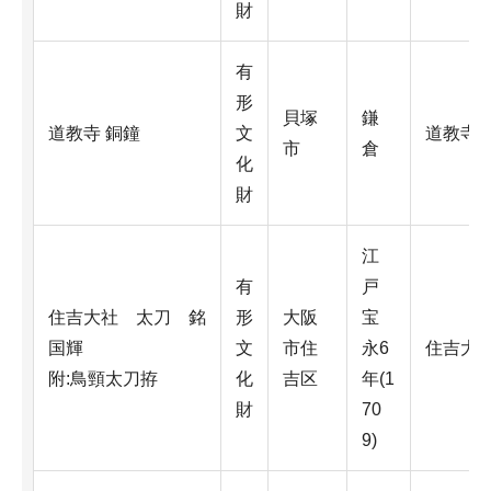
財
有
形
貝塚
鎌
道教寺 銅鐘
文
道教寺
市
倉
化
財
江
有
戸
住吉大社 太刀 銘
形
大阪
宝
国輝
文
市住
永6
住吉大
附:鳥頸太刀拵
化
吉区
年(1
財
70
9)