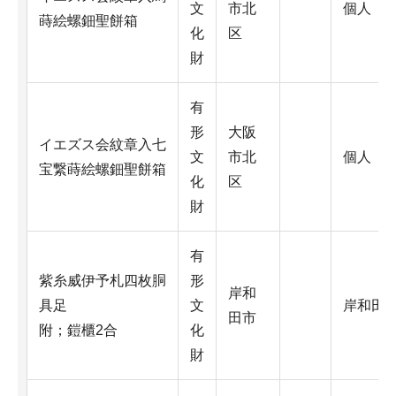
文
市北
個人（
蒔絵螺鈿聖餅箱
化
区
財
有
形
大阪
イエズス会紋章入七
文
市北
個人（
宝繋蒔絵螺鈿聖餅箱
化
区
財
有
紫糸威伊予札四枚胴
形
岸和
具足
文
岸和田
田市
附；鎧櫃2合
化
財