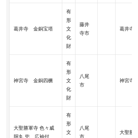
有
形
藤井
葛井寺 金銅宝塔
文
葛井寺
寺市
化
財
有
形
八尾
神宮寺 金銅四橛
文
神宮寺
市
化
財
有
形
大聖勝軍寺 色々威
八尾
文
大聖勝
胴丸 兜、広袖付
市