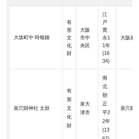
江
有
戸
形
大阪
寛
大坂町中 時報鐘
文
市中
永1
大阪府
化
央区
1年
財
(16
34)
南
北
有
朝
形
泉大
正
泉穴師神社 太鼓
文
泉穴師
津市
平2
化
2年
財
(13
67)