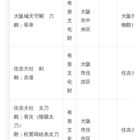
有
形
大阪
大阪城天守閣 刀
大阪市
文
市中
銘；長幸
物館）
化
央区
財
有
形
大阪
住吉大社 剣
文
市住
住吉大
銘；吉道
化
吉区
財
住吉大社 太刀
有
銘；有次（陰陽太
形
大阪
刀）
文
市住
住吉大
附；松鷲蒔絵糸太刀
化
吉区