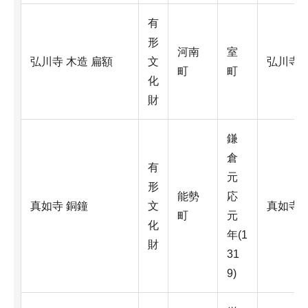
有
形
河南
室
弘川寺 木造 扁額
文
弘川寺
町
町
化
財
鎌
倉
有
元
形
能勢
応
真如寺 銅鐘
文
真如寺
町
元
化
年(1
財
31
9)