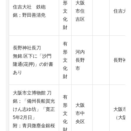
形
大阪
住吉大社 鉄砲
文
市住
住吉大
銘；野田善清尭
化
吉区
財
有
長野神社長刀
形
河内
無銘 区下に「沙門
文
長野
長野神
隆通(花押)」の針書
化
市
あり
財
大阪市立博物館 刀
有
銘；「備州長船賀光
形
大阪
けん志ゆ坊」「寛正
大阪市
文
市中
5年2月日」
（大阪
化
央区
附；青貝微塵金銀桜
財