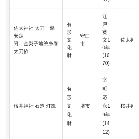
江
有
戸
佐太神社 太刀 銘
形
寛
安定
守口
文
文1
佐太神
附；金梨子地塗糸巻
市
化
0年
太刀拵
財
(16
70)
室
有
町
形
応
桜井神社 石造 灯籠
文
堺市
永1
桜井神
化
9年
財
(14
12)