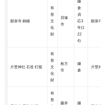
鎌
有
倉
形
貞
貝塚
願泉寺 銅鐘
文
応3
願泉寺
市
化
年(1
財
22
4)
有
形
枚方
鎌
片埜神社 石造 灯籠
文
片埜神
市
倉
化
財
有
形
藤井
鎌