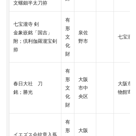
文螺鈿半太刀拵
有
七宝瀧寺 剣
形
金象嵌銘「国吉」
泉佐
文
七宝瀧
附；倶利伽羅瀧宝剣
野市
化
拵
財
有
形
大阪
春日大社 刀
大阪市
文
市中
銘；勝光
物館寄
化
央区
財
有
形
大阪
イエズス会紋章入蔦