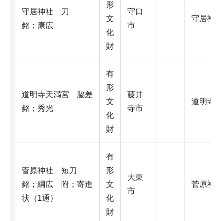
形
守居神社 刀
守口
文
守居神
銘；康広
市
化
財
有
形
道明寺天満宮 脇差
藤井
文
道明寺
銘；秀光
寺市
化
財
有
菅原神社 短刀
形
大東
銘；綱広 附；寄進
文
菅原神
市
状（1通）
化
財