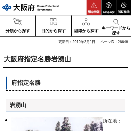
大阪府
緊急情報
Language
閲覧補助
キーワードから
分類から探す
目的から探す
組織から探す
探す
更新日：2010年2月1日
ページID：26649
大阪府指定名勝岩湧山
府指定名勝
岩湧山
所在地：