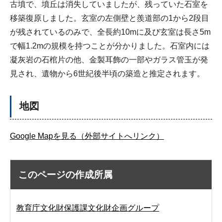
古墳で、墳丘は消失していましたが、残っていた石室を
移築復原しました。玄室の左側壁と羨道部の1から2段目
が残されているのみで、全長約10mに及び玄室は長さ5m
で幅1.2mの規模を持つことが分かりました。石室内には
凝灰岩の石棺片の他、金製耳飾の一部やガラス管玉が発
見され、遺物から6世紀後半頃の築造と推定されます。
地図
Google Mapを見る（外部サイトへリンク）
このページの作成所属
教育庁文化財保護課文化財企画グループ