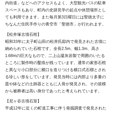
内街道」などへのアクセスもよく、大型観光バスの駐車
スペースもあり、町内の史跡見学の起点や休憩場所とし
ても利用できます。また毎月第3日曜日には聖徳太子に
ちなんだ住民手作りの青空市「聖徳市」が行われます。
【松井塚古墳石棺】
昭和33年に太子町山田の松井氏邸内で発見された古墳に
納められていた石棺です。全長2.5m、幅1.3m、高さ
1.68mの巨大なもので、二上山凝灰岩製で周囲のいたる
ところに製作時の鑿痕が残っています。通常の家形石棺
と異なり小口部分に横口を造りつける横口式石槨とされ
る珍しい形をしています。発見当時には内部より多量の
皿や鉢などの土師器とともに人骨が発見され、その規模
から被葬者は高い身分であったと考えられています。
【尼ヶ谷古墳石室】
平成12年に近くの町道工事に伴う発掘調査で発見された