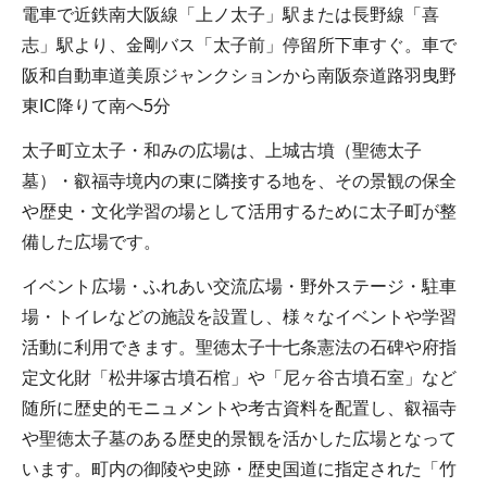
電車で近鉄南大阪線「上ノ太子」駅または長野線「喜
志」駅より、金剛バス「太子前」停留所下車すぐ。車で
阪和自動車道美原ジャンクションから南阪奈道路羽曳野
東IC降りて南へ5分
太子町立太子・和みの広場は、上城古墳（聖徳太子
墓）・叡福寺境内の東に隣接する地を、その景観の保全
や歴史・文化学習の場として活用するために太子町が整
備した広場です。
イベント広場・ふれあい交流広場・野外ステージ・駐車
場・トイレなどの施設を設置し、様々なイベントや学習
活動に利用できます。聖徳太子十七条憲法の石碑や府指
定文化財「松井塚古墳石棺」や「尼ヶ谷古墳石室」など
随所に歴史的モニュメントや考古資料を配置し、叡福寺
や聖徳太子墓のある歴史的景観を活かした広場となって
います。町内の御陵や史跡・歴史国道に指定された「竹