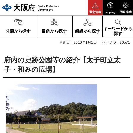
大阪府
緊急情報
Language
閲覧補助
キーワードから
分類から探す
目的から探す
組織から探す
探す
更新日：2010年1月1日
ページID：26571
府内の史跡公園等の紹介【太子町立太
子・和みの広場】