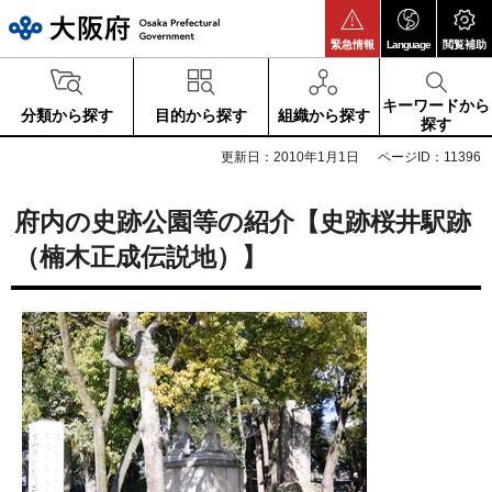
大阪府
緊急情報
Language
閲覧補助
キーワードから
分類から探す
目的から探す
組織から探す
探す
更新日：2010年1月1日
ページID：11396
府内の史跡公園等の紹介【史跡桜井駅跡
（楠木正成伝説地）】