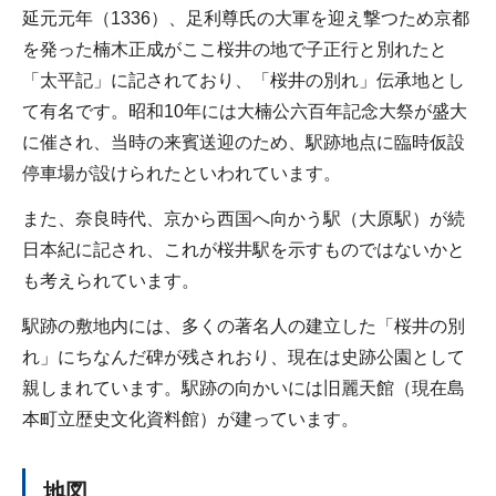
延元元年（1336）、足利尊氏の大軍を迎え撃つため京都
を発った楠木正成がここ桜井の地で子正行と別れたと
「太平記」に記されており、「桜井の別れ」伝承地とし
て有名です。昭和10年には大楠公六百年記念大祭が盛大
に催され、当時の来賓送迎のため、駅跡地点に臨時仮設
停車場が設けられたといわれています。
また、奈良時代、京から西国へ向かう駅（大原駅）が続
日本紀に記され、これが桜井駅を示すものではないかと
も考えられています。
駅跡の敷地内には、多くの著名人の建立した「桜井の別
れ」にちなんだ碑が残されおり、現在は史跡公園として
親しまれています。駅跡の向かいには旧麗天館（現在島
本町立歴史文化資料館）が建っています。
地図