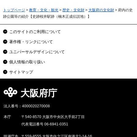
トップページ
>
教育・文化・観光
>
歴史・文化財
>
大阪府の文化財
> 府内の史
跡公園等の紹介【史跡桜井駅跡（楠木正成伝説地）】
このサイトのご利用について
著作権・リンクについて
ユニバーサルデザインについて
個人情報の取り扱い
サイトマップ
大阪府庁
法人番号：4000020270008
本庁
〒540-8570 大阪市中央区大手前2丁目
代表電話番号 06-6941-0351
咲洲庁舎
〒559-8555 大阪市住之江区南港北1-14-16