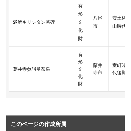
有
形
八尾
安土桃
満所キリシタン墓碑
文
市
山時代
化
財
有
形
藤井
室町時
葛井寺参詣曼荼羅
文
寺市
代後期
化
財
このページの作成所属