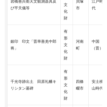
岩橋善兵衛天文観測器具及
貝塚
江戸時
文
び平天儀等
市
代
化
財
有
形
銀印 印文「晋率善羌中郎
河南
中国
文
将」
町
（晋）
化
財
有
形
千光寺跡出土 田原礼幡キ
四條
安土桃
文
リシタン墓碑
畷市
山時代
化
財