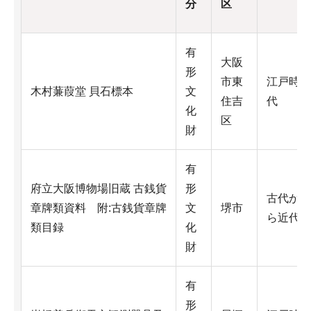
分
区
有
大阪
形
市東
江戸時
木村蒹葭堂 貝石標本
文
住吉
代
化
区
財
有
府立大阪博物場旧蔵 古銭貨
形
古代か
章牌類資料 附:古銭貨章牌
文
堺市
ら近代
類目録
化
財
有
形