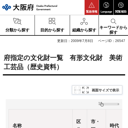
大阪府
緊急情報
Language
閲覧補助
キーワードから
分類から探す
目的から探す
組織から探す
探す
更新日：2009年7月8日
ページID：26547
府指定の文化財一覧 有形文化財 美術
工芸品（歴史資料）
画面サイズで表示
区
市・
名称
時代