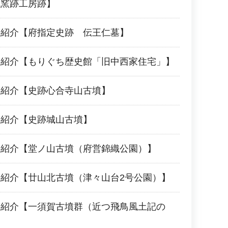
瓦窯跡工房跡】
の紹介【府指定史跡 伝王仁墓】
の紹介【もりぐち歴史館「旧中西家住宅」】
の紹介【史跡心合寺山古墳】
の紹介【史跡城山古墳】
の紹介【堂ノ山古墳（府営錦織公園）】
紹介【廿山北古墳（津々山台2号公園）】
の紹介【一須賀古墳群（近つ飛鳥風土記の