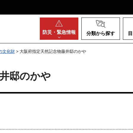
阪府
防災・
緊急情報
分類から探す
目
の文化財
> 大阪府指定天然記念物藤井邸のかや
藤井邸のかや