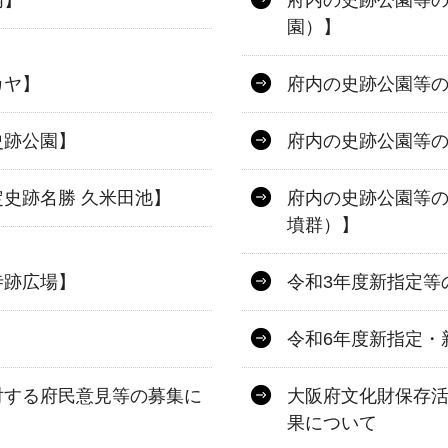
内】
府内の史跡公園等の
園）】
カヤ】
府内の史跡公園等
史跡公園】
府内の史跡公園等
史跡名勝 久米田池】
府内の史跡公園等の
墳群）】
寺跡広場】
令和3年度新指定等
令和6年度新指定・
対する府民意見等の募集に
大阪府文化財保存
果について