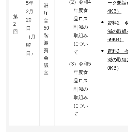
（2）令和4
ーク懇話会設
5年
洲
年度食
4KB）
2月
庁
第
品ロス
20
舎
資料2 令
2
削減の
50
日
減の取組みに
回
階
取組み
（月
69KB）
迎
につい
曜
賓
資料3 令
て
日）
会
減の取組みに
（3）令和5
議
0KB）
年度食
室
品ロス
削減の
取組み
につい
て