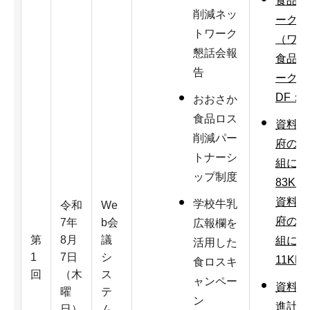
食品ロ
削減ネッ
ーク懇
トワーク
（ワー
懇話会報
食品ロ
告
ーク懇
DF：1
おおさか
食品ロス
資料1
削減パー
府の食
トナーシ
組につ
ップ制度
83KB
資料1
学校牛乳
令和
We
府の食
7年
b会
広報欄を
第
8月
議
組につ
活用した
1
7日
シ
11KB
食ロスキ
回
（木
ス
ャンペー
資料2
曜
テ
ン
進計画
日）
ム