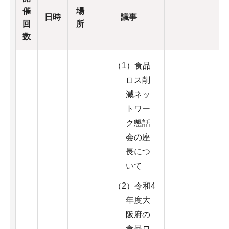
催
場
日時
議事
配
回
所
数
（1）食品
ロス削
減ネッ
トワー
ク懇話
会の座
長につ
いて
（2）令和4
年度大
阪府の
食品ロ