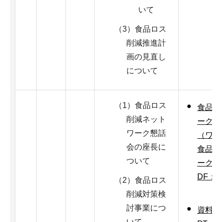
いて
（3）食品ロス
削減推進計
画の見直し
について
（1）食品ロス
食品ロ
削減ネット
ーク懇
ワーク懇話
（ワー
会の座長に
食品ロ
ついて
ーク懇
DF：1
（2）食品ロス
削減対策検
討事業につ
資料1_
いて