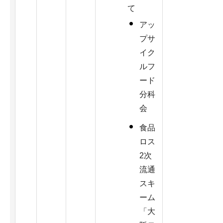
て
アッ
プサ
イク
ルフ
ード
分科
会
食品
ロス
2次
流通
スキ
ーム
「大