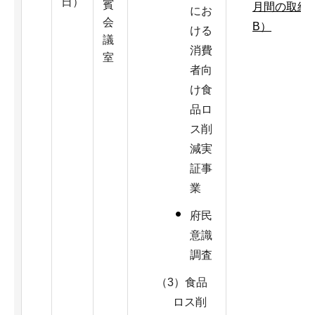
日）
賓
月間の取組み（
にお
会
B）
ける
議
消費
室
者向
け食
品ロ
ス削
減実
証事
業
府民
意識
調査
（3）食品
ロス削