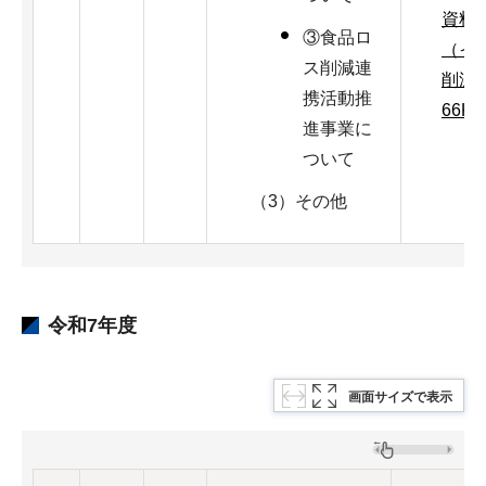
資料
③食品ロ
（イ
ス削減連
削減1
携活動推
66K
進事業に
ついて
（3）その他
令和7年度
画面サイズで表示