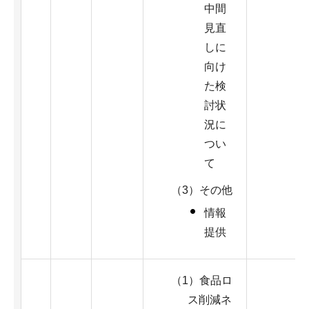
中間
見直
しに
向け
た検
討状
況に
つい
て
（3）その他
情報
提供
（1）食品ロ
ス削減ネ