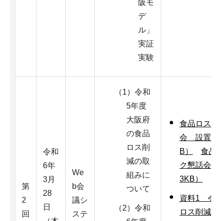
阪モ
デ
ル」
実証
実験
（1）令和
5年度
大阪府
食品ロス削
の食品
会 設置要
ロス削
B）
食品
令和
減の取
ク懇話会 
6年
We
組みに
3KB）
3月
第
b会
ついて
28
資料1 令
2
議シ
日
（2）令和
ロス削減の
回
ステ
（木