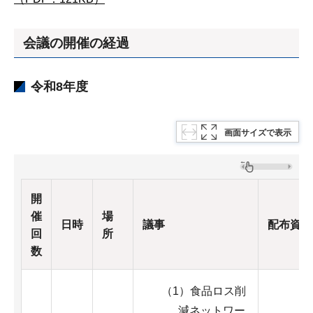
会議の開催の経過
令和8年度
画面サイズで表示
開
催
場
日時
議事
配布資料
回
所
数
（1）食品ロス削
減ネットワー