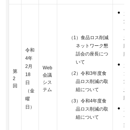
資
減
会
（1）食品ロス削減
資
ネットワーク懇
K
令和
話会の座長につ
F
4年
いて
資
2月
Web
第
（2）令和3年度食
大
18
会議
2
品ロス削減の取
減
シス
日
回
テム
組について
資
（金
K
曜
（3）令和4年度食
日）
品ロス削減の取
資
組について
食
案