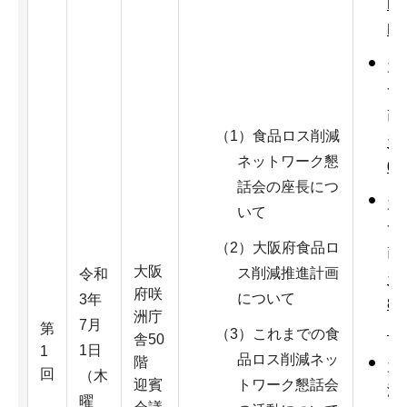
K
F
資
食
画
（1）食品ロス削減
資
ネットワーク懇
0
話会の座長につ
資
いて
食
（2）大阪府食品ロ
画
大阪
ス削減推進計画
令和
資
府咲
について
3年
8,
洲庁
7月
第
（P
（3）これまでの食
舎50
1日
1
品ロス削減ネッ
階
資
回
（木
迎賓
トワーク懇話会
減
曜