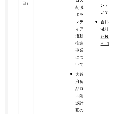
ロス
日）
ンティ
削減
いて（P
ボラ
ンテ
資料4
ィア
減計画
活動
た検討
推進
F：1,7
事業
につ
いて
大阪
府食
品ロ
ス削
減計
画の