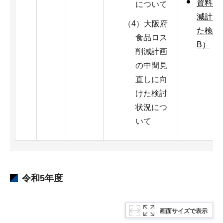
資料3
について
減計画
（4）大阪府
た検討状
食品ロス
B）
削減計画
の中間見
直しに向
けた検討
状況につ
いて
令和5年度
画面サイズで表示