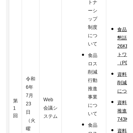
トナ
ーシ
ップ
制度
食品ロ
につ
懇話会
いて
26KB
トワー
食品
（PDF
ロス
削減
資料1
令和
行動
削減パ
6年
推進
について
7月
事業
Web
第
資料2
23
につ
会議シ
1
推進事
日
いて
回
ステム
743K
（火
食品
曜
資料3