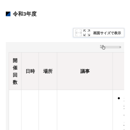
令和3年度
画面サイズで表示
開
催
日時
場所
議事
回
数
資
減
会
資