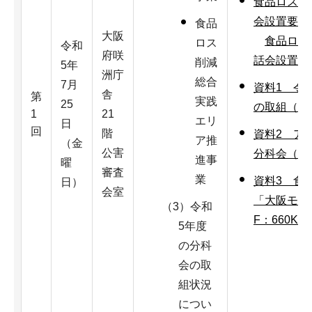
食品ロス削
会設置要綱
食品
大阪
食品ロス
ロス
令和
府咲
話会設置要綱
削減
5年
洲庁
総合
7月
資料1 令
舎
第
実践
25
の取組（PDF
1
21
エリ
日
回
階
資料2 ア
ア推
（金
公害
分科会（PD
進事
曜
審査
業
資料3 食
日）
会室
「大阪モデ
（3）令和
F：660KB
5年度
の分科
会の取
組状況
につい