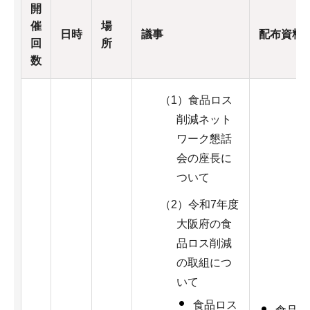
開
催
場
日時
議事
配布資料
回
所
数
（1）食品ロス
削減ネット
ワーク懇話
会の座長に
ついて
（2）令和7年度
大阪府の食
品ロス削減
の取組につ
いて
食品ロス