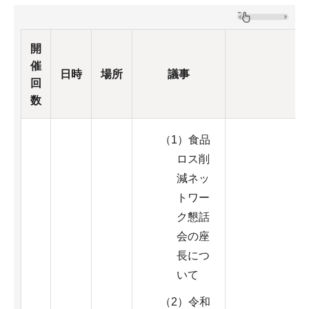
開
催
日時
場所
議事
回
数
（1）食品
ロス削
減ネッ
トワー
ク懇話
会の座
長につ
いて
（2）令和