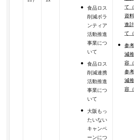
て（PP
食品ロス
資料2
削減ボラ
進計画
ンティア
て（PD
活動推進
事業につ
参考資
いて
減推進
容（PP
食品ロス
参考資
削減連携
減推進
活動推進
容（PD
事業につ
いて
大阪もっ
たいない
キャンペ
ーンにつ