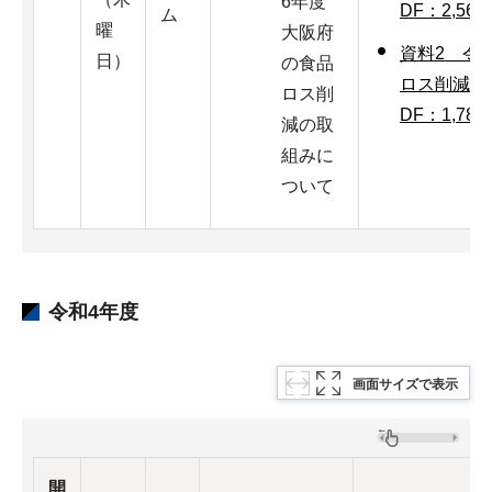
6年度
DF：2,56
ム
曜
大阪府
資料2 令
日）
の食品
ロス削減の
ロス削
DF：1,78
減の取
組みに
ついて
令和4年度
画面サイズで表示
開