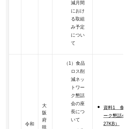
減月間
におけ
る取組
み予定
につい
て
（1）食品
ロス削
減ネッ
トワー
ク懇話
会の座
大
資料1 食
長につ
阪
ーク懇話会
いて
府
27KB）
食
令和
咲