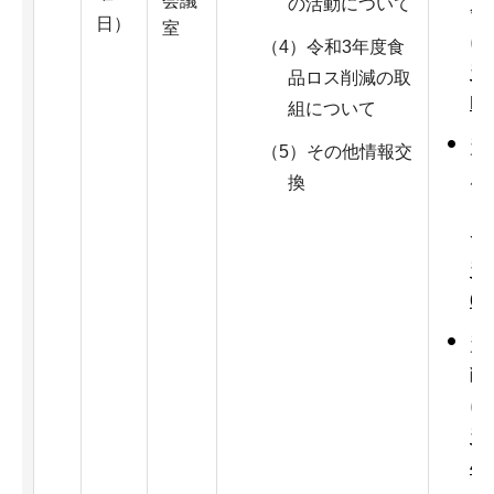
会議
の活動について
会
日）
室
に
（4）令和3年度食
資
品ロス削減の取
B
組について
資
（5）その他情報交
度
換
ッ
つ
資
6
資
削
に
資
4