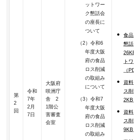
ットワー
ク懇話会
の座長に
ついて
食品ロ
（2）令和6
懇話会
年度大阪
26KB
府の食品
トワー
ロス削減
（PDF
の取組み
資料1
大阪府
について
令和
咲洲庁
ス削減の
第
7年
舎 2
（3）令和7
2KB）
2
2月
1階公
年度大阪
回
資料2
7日
害審査
府の食品
ス削減の
会室
ロス削減
9KB）
の取組み