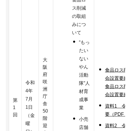
ス削減
の取組
みにつ
いて
“もっ
たい
ない
大
やん
阪
食品ロス削
府
活動
会設置要綱（
咲
令和
隊”人
食品ロス削
洲
4年
材育
会設置要綱（
庁
7月
成事
第
舎
資料1 令
1日
1
業
50
要（PDF：1
回
（金
階
小売
曜
迎
資料2 令
店舗