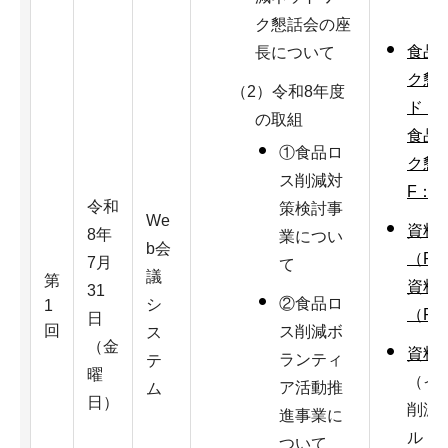
ク懇話会の座
食品
長について
ク懇
（2）令和8年度
ド：2
の取組
食品
①食品ロ
ク懇
ス削減対
F：1
令和
策検討事
We
資料
8年
業につい
b会
（PP
7月
て
議
第
資料
31
②食品ロ
シ
1
（PD
日
回
ス削減ボ
ス
（金
資料
ランティ
テ
曜
（イ
ア活動推
ム
日）
削減
進事業に
ル：4
ついて