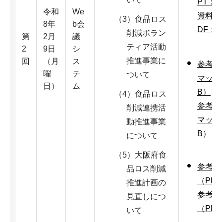
PT：3
令和
We
資料1_
（3）食品ロス
8年
b会
DF：6
削減ボラン
第
2月
議
ティア活動
2
9日
シ
推進事業に
回
（月
ス
参考資
曜
テ
ついて
マップ（
日）
ム
B）
（4）食品ロス
参考資
削減連携活
マップ
動推進事業
B）
について
（5）大阪府食
参考資
品ロス削減
（PPT
推進計画の
参考資
見直しにつ
（PDF
いて