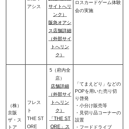
ロスカードゲーム体験
アシス
サイトへリ
会の実施
ンク）
阪急オアシ
ス店舗詳細
（外部サイ
トへリン
ク）
5（府内全
店）
「てまえどり」などの
店舗詳細
POPを用いた売り切
（外部サイ
り啓発
フレス
トへリン
（株）
・小分け販売等
ト
ク）
京阪
・見切り品コーナーの
THE ST
「THE ST
ザ・ス
設置
ORE
ORE」ス
トア
・フードドライブ