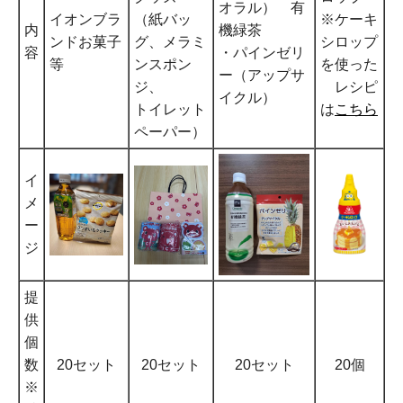
オラル） 有
イオンブラ
（紙バッ
※ケーキ
内
機緑茶
ンドお菓子
グ、メラミ
シロップ
容
・パインゼリ
等
ンスポン
を使った
ー（アップサ
ジ、
レシピ
イクル）
トイレット
は
こちら
ペーパー）
イ
メ
ー
ジ
提
供
個
数
20セット
20セット
20セット
20個
※