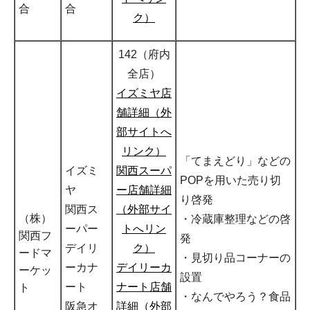
合
合
ク）
142（府内
全店）
イズミヤ店
舗詳細（外
部サイトへ
リンク）
「てまえどり」などの
イズミ
関西スーパ
POPを用いた売り切
ヤ
ー店舗詳細
り啓発
関西ス
（外部サイ
（株）
・冷蔵庫整理などの啓
ーパー
トへリン
関西フ
発
デイリ
ク）
ードマ
・見切り品コーナーの
ーカナ
デイリーカ
ーケッ
設置
ート
ナート店舗
ト
・なんでやろう？食品
阪急オ
詳細（外部