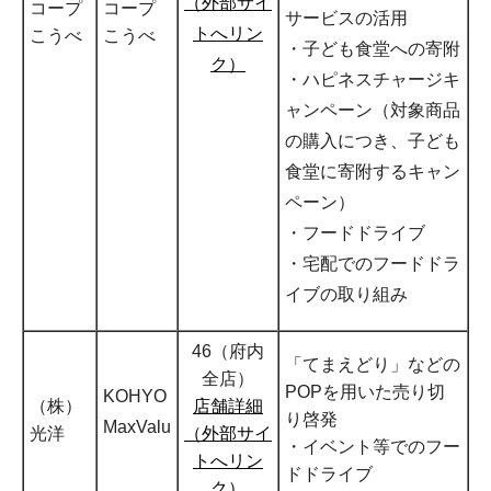
（外部サイ
コープ
コープ
サービスの活用
トへリン
こうべ
こうべ
・子ども食堂への寄附
ク）
・ハピネスチャージキ
ャンペーン（対象商品
の購入につき、子ども
食堂に寄附するキャン
ペーン）
・フードドライブ
・宅配でのフードドラ
イブの取り組み
46（府内
「てまえどり」などの
全店）
POPを用いた売り切
KOHYO
（株）
店舗詳細
り啓発
MaxValu
光洋
（外部サイ
・イベント等でのフー
トへリン
ドドライブ
ク）