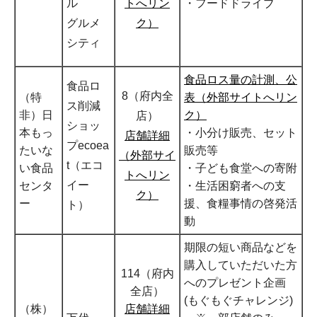
ル
トへリン
・フードドライブ
グルメ
ク）
シティ
食品ロス量の計測、公
食品ロ
8（府内全
（特
表（外部サイトへリン
ス削減
非）日
ク）
店）
ショッ
本もっ
・小分け販売、セット
店舗詳細
プecoea
たいな
販売等
（外部サイ
t（エコ
い食品
・子ども食堂への寄附
トへリン
イー
センタ
・生活困窮者への支
ク）
ー
援、食糧事情の啓発活
ト）
動
期限の短い商品などを
購入していただいた方
114（府内
へのプレゼント企画
全店）
(もぐもぐチャレンジ)
（株）
店舗詳細