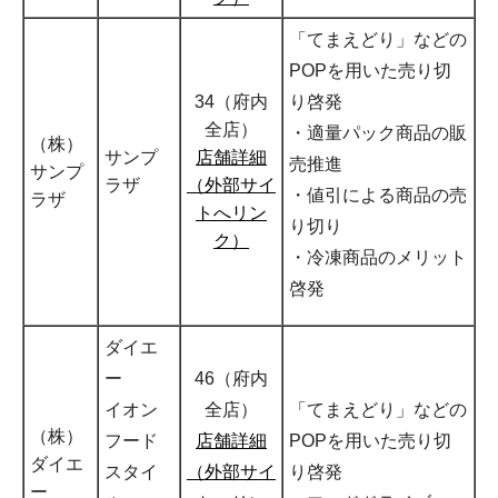
「てまえどり」などの
POPを用いた売り切
34（府内
り啓発
全店）
・適量パック商品の販
（株）
サンプ
店舗詳細
売推進
サンプ
ラザ
（外部サイ
・値引による商品の売
ラザ
トへリン
り切り
ク）
・冷凍商品のメリット
啓発
ダイエ
ー
46（府内
イオン
全店）
「てまえどり」などの
（株）
フード
店舗詳細
POPを用いた売り切
ダイエ
スタイ
（外部サイ
り啓発
ー