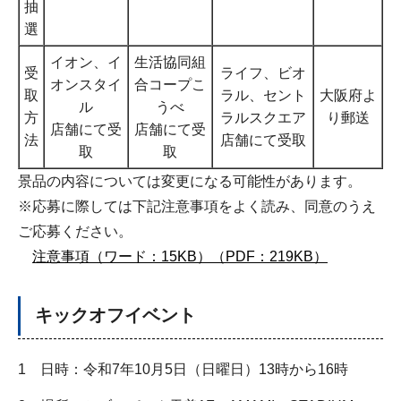
抽
選
イオン、イ
生活協同組
受
ライフ、ビオ
オンスタイ
合コープこ
取
ラル、セント
大阪府よ
ル
うべ
方
ラルスクエア
り郵送
店舗にて受
店舗にて受
法
店舗にて受取
取
取
景品の内容については変更になる可能性があります。
※応募に際しては下記注意事項をよく読み、同意のうえ
ご応募ください。
注意事項（ワード：15KB）
（PDF：219KB）
キックオフイベント
1 日時：令和7年10月5日（日曜日）13時から16時