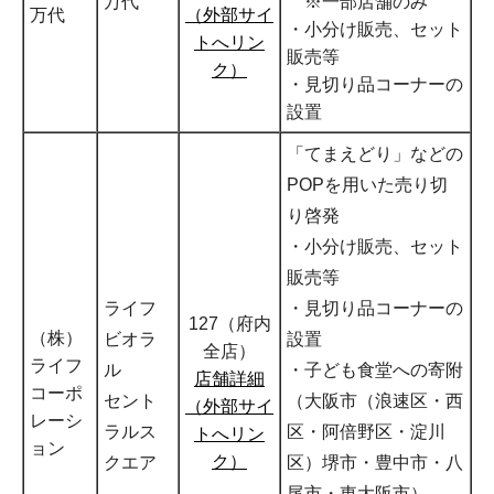
万代
※一部店舗のみ
万代
（外部サイ
・小分け販売、セット
トへリン
販売等
ク）
・見切り品コーナーの
設置
「てまえどり」などの
POPを用いた売り切
り啓発
・小分け販売、セット
販売等
ライフ
・見切り品コーナーの
127（府内
（株）
ビオラ
設置
全店）
ライフ
ル
・子ども食堂への寄附
店舗詳細
コーポ
セント
（大阪市（浪速区・西
（外部サイ
レーシ
ラルス
区・阿倍野区・淀川
トへリン
ョン
ク）
クエア
区）堺市・豊中市・八
尾市・東大阪市）