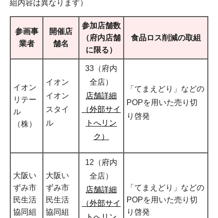
組内容は異なります）
参加店舗数
参画事
開催店
（府内店舗
食品ロス削減の取組
業者
舗名
に限る）
33（府内
イオン
全店）
イオン
「てまえどり」などの
イオン
店舗詳細
リテー
POPを用いた売り切
スタイ
（外部サイ
ル
り啓発
ル
トへリン
（株）
ク）
12（府内
大阪い
大阪い
全店）
ずみ市
ずみ市
「てまえどり」などの
店舗詳細
民生活
民生活
POPを用いた売り切
（外部サイ
協同組
協同組
り啓発
トへリン