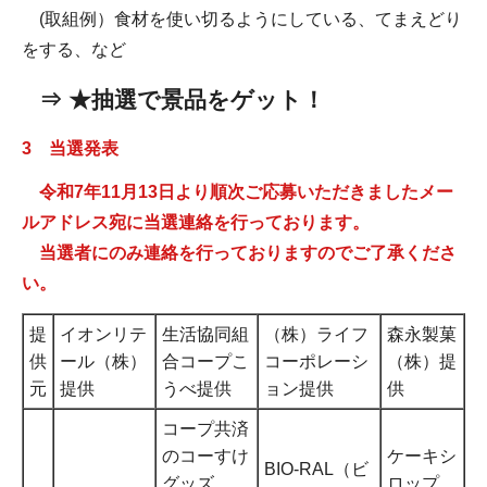
(取組例）食材を使い切るようにしている、てまえどり
をする、など
⇒ ★抽選で景品をゲット！
3 当選発表
令和7年11月13日より順次ご応募いただきましたメー
ルアドレス宛に当選連絡を行っております。
当選者にのみ連絡を行っておりますのでご了承くださ
い。
提
イオンリテ
生活協同組
（株）ライフ
森永製菓
供
ール（株）
合コープこ
コーポレーシ
（株）提
元
提供
うべ提供
ョン提供
供
コープ共済
のコーすけ
ケーキシ
BIO-RAL（ビ
グッズ
ロップ