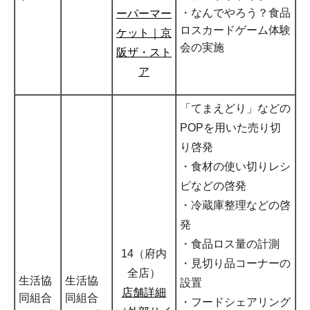
・なんでやろう？食品
ーパーマー
ロスカードゲーム体験
ケット｜京
会の実施
阪ザ・スト
ア
「てまえどり」などの
POPを用いた売り切
り啓発
・食材の使い切りレシ
ピなどの啓発
・冷蔵庫整理などの啓
発
・食品ロス量の計測
14（府内
・見切り品コーナーの
全店）
生活協
生活協
設置
店舗詳細
同組合
同組合
・フードシェアリング