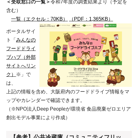
＜受取窓口の一覧＞
令和7年度の調査結果より（予定を
含む）
一覧（エクセル：70KB）
（PDF：1,365KB）
ポータルサイ
ト「
みんなの
フードドライ
ブハブ（外部
サイトへリン
ク）
※」で
は、
上記の情報を含め、大阪府内のフードドライブ情報をマ
ップやカレンダーで確認できます。
（※NPO法人Deep Peopleが環境省 食品廃棄ゼロエリア
創出モデル事業により作成）
【参考】公共冷蔵庫（コミュニティフリッ