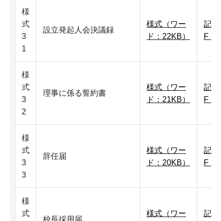
様
式
様式（ワー
記入
設立発起人会決議録
3
ド：22KB）
F：1
1
様
式
様式（ワー
記入
理事に係る誓約書
3
ド：21KB）
F：
2
様
式
様式（ワー
記入
辞任届
3
ド：20KB）
F：
3
様
式
様式（ワー
記入
校長採用届