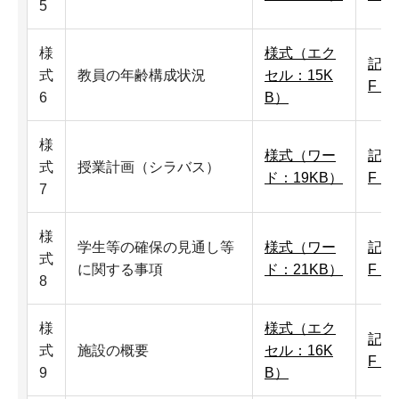
5
様
様式（エク
記入
式
教員の年齢構成状況
セル：15K
F：
6
B）
様
様式（ワー
記入
式
授業計画（シラバス）
ド：19KB）
F：
7
様
学生等の確保の見通し等
様式（ワー
記入
式
に関する事項
ド：21KB）
F：
8
様
様式（エク
記入
式
施設の概要
セル：16K
F：1
9
B）