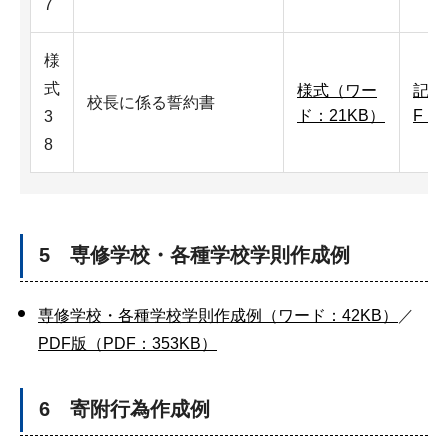
7
様
式
様式（ワー
記入
校長に係る誓約書
ド：21KB）
F：
3
8
5 専修学校・各種学校学則作成例
専修学校・各種学校学則作成例（ワード：42KB）
／
PDF版（PDF：353KB）
6 寄附行為作成例