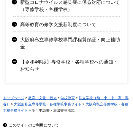
新型コロナウイルス感染症に係る対応について
（専修学校・各種学校）
高等教育の修学支援新制度について
大阪府私立専修学校専門課程質保証・向上補助
金
【令和4年度】専修学校・各種学校への通知・
お知らせ
トップページ
>
教育・文化・観光
>
学校教育
>
私立学校（幼・小・中・高・専
各）
>
大阪府私立専修学校・各種学校事務サイト
>
大阪府私立専修学校・各種
学校事務サイト
> 認可申請書・届出書等様式
このサイトのご利用について