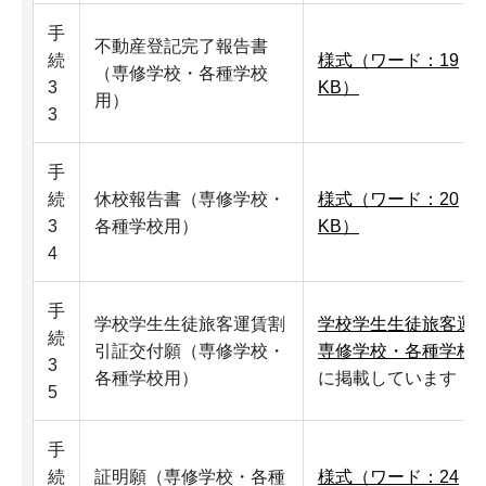
手
不動産登記完了報告書
続
様式（ワード：19
（専修学校・各種学校
3
KB）
用）
3
手
続
休校報告書（専修学校・
様式（ワード：20
3
各種学校用）
KB）
4
手
学校学生生徒旅客運賃割
学校学生生徒旅客運
続
引証交付願（専修学校・
専修学校・各種学校
3
各種学校用）
に掲載しています
5
手
続
証明願（専修学校・各種
様式（ワード：24