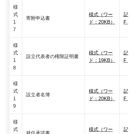
様
式
様式（ワー
記入
寄附申込書
1
ド：20KB）
F：1
7
様
式
様式（ワー
記入
設立代表者の権限証明書
1
ド：19KB）
F：
8
様
式
様式（ワー
記入
設立者名簿
1
ド：20KB）
F：
9
様
式
様式（ワー
記入
就任承諾書