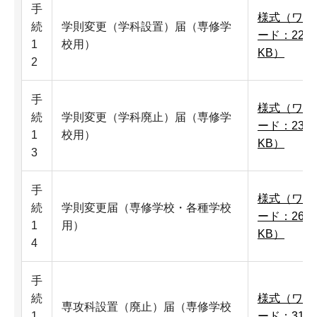
手
様式（ワ
続
学則変更（学科設置）届（専修学
ード：22
1
校用）
KB）
2
手
様式（ワ
続
学則変更（学科廃止）届（専修学
ード：23
1
校用）
KB）
3
手
様式（ワ
続
学則変更届（専修学校・各種学校
ード：26
1
用）
KB）
4
手
続
様式（ワ
専攻科設置（廃止）届（専修学校
1
ード：31