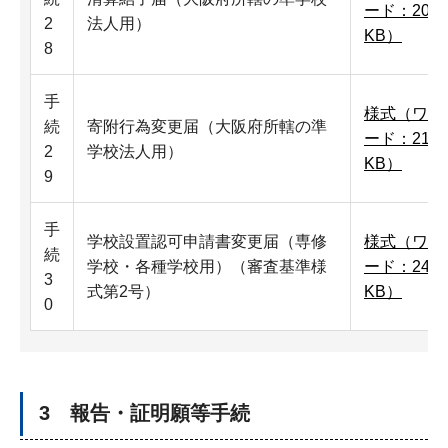
ード：20
2
法人用）
KB）
8
手
様式（ワ
続
寄附行為変更届（大阪府所轄の準
ード：21
2
学校法人用）
KB）
9
手
学校設置認可申請書変更届（専修
様式（ワ
続
学校・各種学校用）（審査基準様
ード：24
3
式第2号）
KB）
0
3 報告・証明願等手続