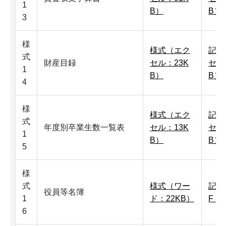
1
B）
B）
3
様
様式（エク
記入
式
財産目録
セル：23K
セル
1
B）
B）
4
様
様式（エク
記入
式
年度別卒業生数一覧表
セル：13K
セル
1
B）
B）
5
様
式
様式（ワー
記入
役員等名簿
1
ド：22KB）
F：
6