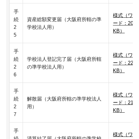
手
様式（ワ
続
資産総額変更届（大阪府所轄の準
ード：20
2
学校法人用）
KB）
5
手
様式（ワ
続
学校法人登記完了届（大阪府所轄
ード：22
2
の準学校法人用）
KB）
6
手
様式（ワ
続
解散届（大阪府所轄の準学校法人
ード：21
2
用）
KB）
7
手
様式（ワ
続
清算結了届（大阪府所轄の準学校