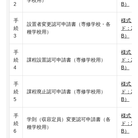
学校用）
2
B）
手
様式（
設置者変更認可申請書（専修学校・各
続
ド：23
種学校用）
3
B）
手
様式（
続
課程設置認可申請書（専修学校用）
ド：22
4
B）
手
様式（
続
課程廃止認可申請書（専修学校用）
ド：23
5
B）
手
様式（
学則（収容定員）変更認可申請書（各
続
ド：22
種学校用）
6
B）