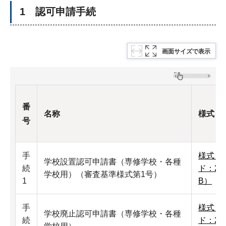
1 認可申請手続
画面サイズで表示
番
名称
様式
号
手
様式（
学校設置認可申請書（専修学校・各種
続
ド：23
学校用）（審査基準様式第1号）
1
B）
手
様式（
学校廃止認可申請書（専修学校・各種
続
ド：23