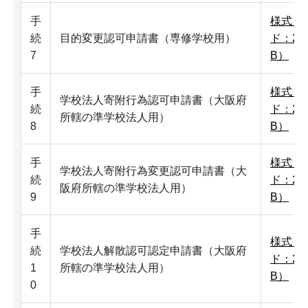
手
様式（
続
目的変更認可申請書（専修学校用）
ド：22
7
B）
手
様式（
学校法人寄附行為認可申請書（大阪府
続
ド：22
所轄の準学校法人用）
8
B）
手
様式（
学校法人寄附行為変更認可申請書（大
続
ド：22
阪府所轄の準学校法人用）
9
B）
手
様式（
続
学校法人解散認可認定申請書（大阪府
ド：22
1
所轄の準学校法人用）
B）
0