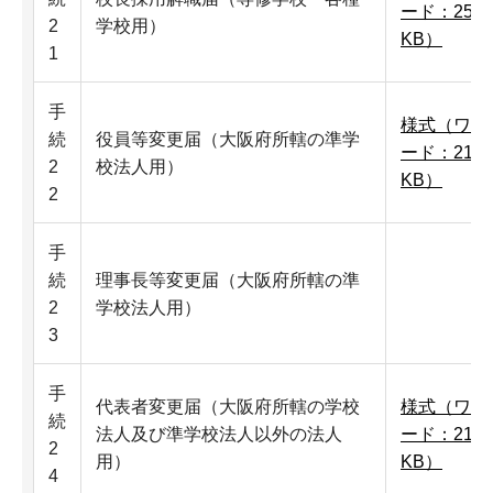
ード：25
2
学校用）
KB）
1
手
様式（ワ
続
役員等変更届（大阪府所轄の準学
ード：21
2
校法人用）
KB）
2
手
続
理事長等変更届（大阪府所轄の準
2
学校法人用）
3
手
代表者変更届（大阪府所轄の学校
様式（ワ
続
法人及び準学校法人以外の法人
ード：21
2
用）
KB）
4