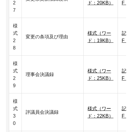
2
ド：20KB）
F：1
7
様
式
様式（ワー
記入
変更の条項及び理由
2
ド：19KB）
F：1
8
様
式
様式（ワー
記入
理事会決議録
2
ド：25KB）
F：3
9
様
式
様式（ワー
記入
評議員会決議録
3
ド：22KB）
F：1
0