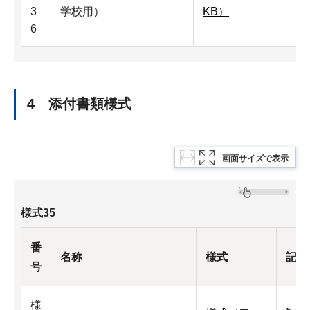
3
学校用）
KB）
6
4 添付書類様式
画面サイズで表示
様式35
番
名称
様式
記入
号
様