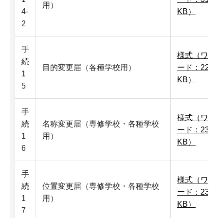
用）
4-
KB）
2
手
様式（ワ
続
目的変更届（各種学校用）
ード：22
1
KB）
5
手
様式（ワ
続
名称変更届（専修学校・各種学校
ード：23
1
用）
KB）
6
手
様式（ワ
続
位置変更届（専修学校・各種学校
ード：23
1
用）
KB）
7