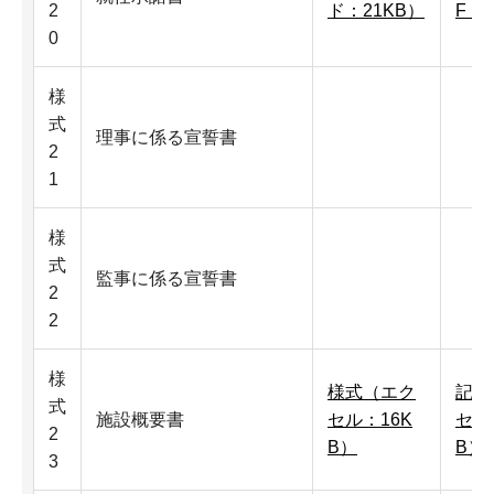
2
ド：21KB）
F：
0
様
式
理事に係る宣誓書
2
1
様
式
監事に係る宣誓書
2
2
様
様式（エク
記入
式
施設概要書
セル：16K
セル
2
B）
B）
3