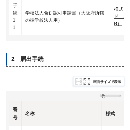
手
様式（
続
学校法人合併認可申請書（大阪府所轄
ド：27
1
の準学校法人用）
B）
1
2 届出手続
画面サイズで表示
番
名称
様式
号