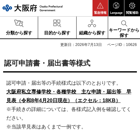
大阪府
緊急情報
Language
閲覧補助
キーワードから
分類から探す
目的から探す
組織から探す
探す
更新日：2026年7月13日
ページID：10626
認可申請書・届出書等様式
認可申請・届出等の手続様式は以下のとおりです。
大阪府私立専修学校・各種学校 主な申請・届出等 早
見表（令和8年4月20日現在）（エクセル：18KB）
※手続きの詳細については、各様式記入例を確認してく
ださい。
※当該早見表はあくまで一例です。