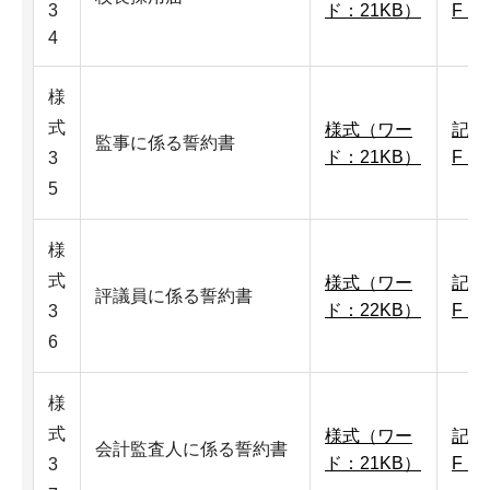
3
ド：21KB）
F：1
4
様
式
様式（ワー
記入
監事に係る誓約書
ド：21KB）
F：
3
5
様
式
様式（ワー
記入
評議員に係る誓約書
ド：22KB）
F：1
3
6
様
式
様式（ワー
記入
会計監査人に係る誓約書
ド：21KB）
F：
3