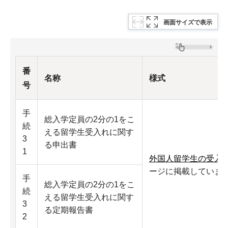
画面サイズで表示
番
名称
様式
号
手
総入学定員の2分の1をこ
続
える留学生受入れに関す
3
る申出書
1
外国人留学生の受入
ージに掲載していま
手
総入学定員の2分の1をこ
続
える留学生受入れに関す
3
る定期報告書
2