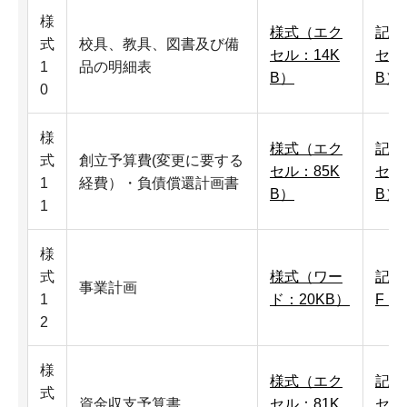
様
様式（エク
記入
式
校具、教具、図書及び備
セル：14K
セル
1
品の明細表
B）
B）
0
様
様式（エク
記入
式
創立予算費(変更に要する
セル：85K
セル
1
経費）・負債償還計画書
B）
B）
1
様
式
様式（ワー
記入
事業計画
1
ド：20KB）
F：
2
様
様式（エク
記入
式
資金収支予算書
セル：81K
セル