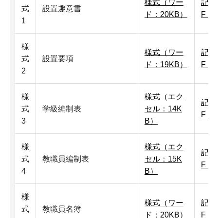
様式（ワー
記入
式
設置趣意書
ド：20KB）
F：1
1
様
様式（ワー
記入
式
設置要項
ド：19KB）
F：
2
様
様式（エク
記入
式
学級編制表
セル：14K
F：
3
B）
様
様式（エク
記入
式
教職員編制表
セル：15K
F：1
4
B）
様
様式（ワー
記入
式
教職員名簿
ド：20KB）
F：1