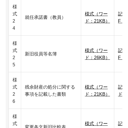
様
式
様式（ワー
記入
就任承諾書（教員）
2
ド：21KB）
F：
4
様
式
様式（ワー
記入
新旧役員等名簿
2
ド：26KB）
F：1
5
様
式
残余財産の処分に関する
様式（ワー
記入
2
事項を記載した書類
ド：21KB）
ド：
6
様
式
様式（ワー
記入
変更条文新旧比較表