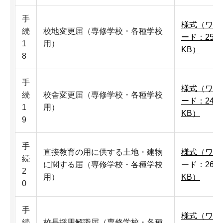
手
様式（ワ
続
校地変更届（専修学校・各種学校
ード：25
1
用）
KB）
8
手
様式（ワ
続
校舎変更届（専修学校・各種学校
ード：24
1
用）
KB）
9
手
直接教育の用に供する土地・建物
様式（ワ
続
に関する届（専修学校・各種学校
ード：26
2
用）
KB）
0
手
様式（ワ
続
校長採用解職届（専修学校・各種