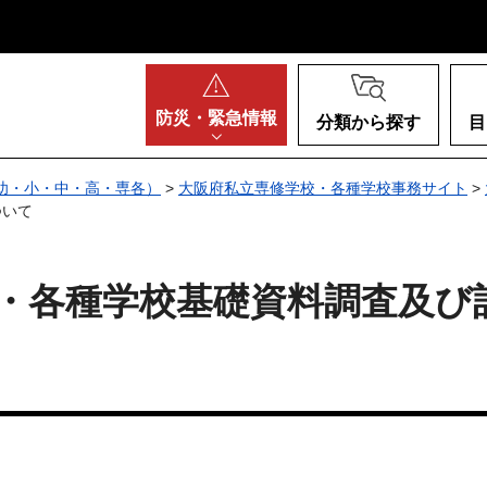
阪府
防災・
緊急情報
分類から探す
目
幼・小・中・高・専各）
>
大阪府私立専修学校・各種学校事務サイト
>
ついて
校・各種学校基礎資料調査及