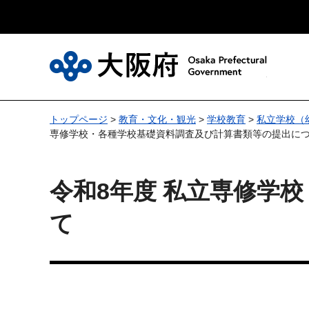
大
トップページ
>
教育・文化・観光
>
学校教育
>
私立学校（
専修学校・各種学校基礎資料調査及び計算書類等の提出に
令和8年度 私立専修学
て