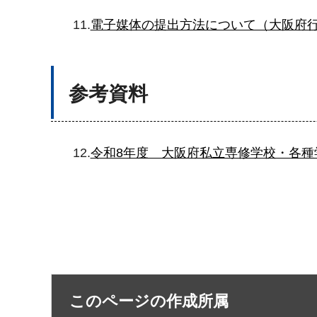
11.
電子媒体の提出方法について（大阪府
参考資料
12.
令和8年度 大阪府私立専修学校・各種
このページの作成所属