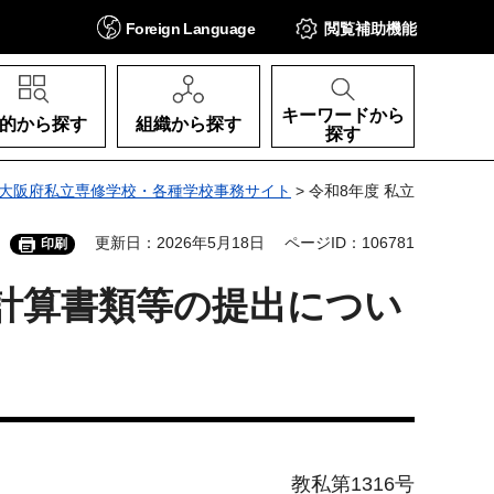
Foreign
Language
閲覧補助
機能
キーワードから
的から探す
組織から探す
探す
大阪府私立専修学校・各種学校事務サイト
> 令和8年度 私立
更新日：2026年5月18日
ページID：106781
印刷
び計算書類等の提出につい
教私第1316号