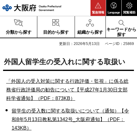
大阪府
緊急情報
Language
閲覧補助
キーワードから
分類から探す
目的から探す
組織から探す
探す
更新日：2026年5月13日
ページID：25869
外国人留学生の受入れに関する取扱い
「外国人の受入対策に関する行政評価・監視」に係る総
務省行政評価局の勧告について【平成27年1月30日文部
科学省通知】（PDF：873KB）
留学生の受入数に関する取扱いについて（通知）【令
和8年5月13日教私第1342号_大阪府通知】（PDF：
143KB）