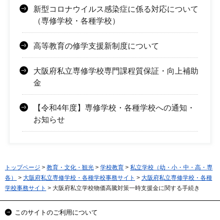
新型コロナウイルス感染症に係る対応について
（専修学校・各種学校）
高等教育の修学支援新制度について
大阪府私立専修学校専門課程質保証・向上補助
金
【令和4年度】専修学校・各種学校への通知・
お知らせ
トップページ
>
教育・文化・観光
>
学校教育
>
私立学校（幼・小・中・高・専
各）
>
大阪府私立専修学校・各種学校事務サイト
>
大阪府私立専修学校・各種
学校事務サイト
> 大阪府私立学校物価高騰対策一時支援金に関する手続き
このサイトのご利用について