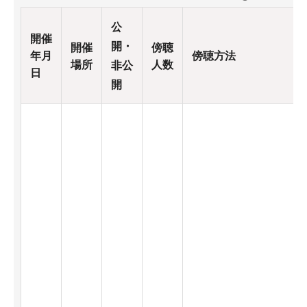
公
開催
開・
開催
傍聴
年月
傍聴方法
場所
人数
非公
日
開