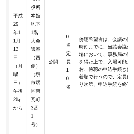
役所
平成
本館
29
地下
年1
1階
0
傍聴希望者は、会議の開
1月
大会
名
時刻までに、当該会議の
13
議室
定
場において、事務局の許
日
（西
公開
員
を得た上で、入場可能。
（月
側）
お、傍聴の申込手続きは
1
曜
（堺
着順で行うので、定員に
0
日）
市堺
り次第、申込手続を終了
名
午後
区南
2時
瓦町
から
3番
1
号）