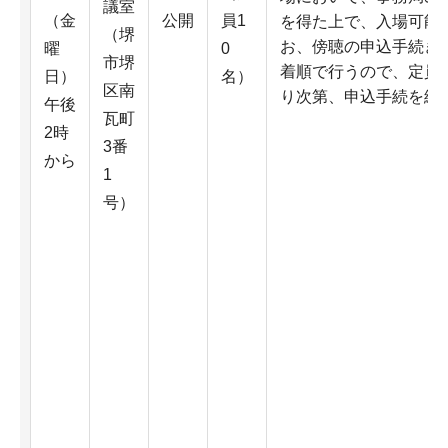
議室
（金
公開
員1
を得た上で、入場可能
（堺
お、傍聴の申込手続き
曜
0
市堺
着順で行うので、定員
日）
名）
区南
り次第、申込手続を終
午後
瓦町
2時
3番
から
1
号）