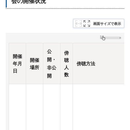
会の開催状況
画面サイズで表示
公
傍
開催
開・
開催
聴
年月
傍聴方法
場所
人
非公
日
数
開