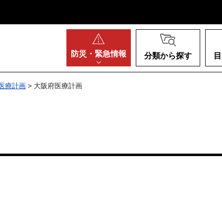
阪府
防災・
緊急情報
分類から探す
目
医療計画
> 大阪府医療計画