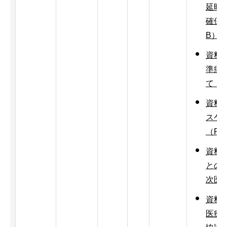
延時
確保」
B）
資料1
準病
て（P
資料1
スケ
（PD
資料
との
次医療
資料
医療