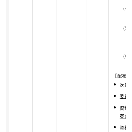
（4
（5
（6
【配布資
次第・
委員名
資料1
案）概
資料