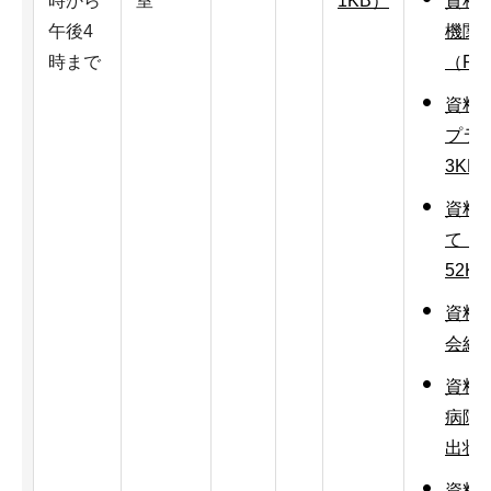
時から
室
1KB）
資料5
午後4
機関
時まで
（PD
資料
プラ
3KB
資料5
て（
52K
資料5
会結果
資料
病院
出状況
資料6