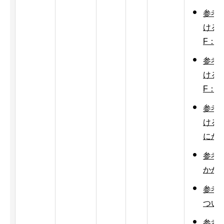
参考
ける
F：9
参考
ける
F：5
参考
ける
にかか
参考
かかる
参考
ついて
参考