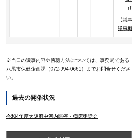
（PD
【議事概
議事概要（
※当日の議事内容や傍聴方法については、事務局である
八尾市保健企画課（072-994-0661）までお問合せくださ
い。
過去の開催状況
令和4年度大阪府中河内医療・病床懇話会