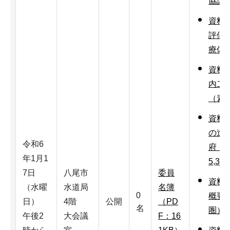
協議状
資料3
評価
療体制
資料3
内二
（素案
資料
の進
令和6
府・
年1月1
5,34
7日
八尾市
委員
資料5
（水曜
水道局
名簿
0
概要
日）
4階
公開
（PD
名
圏）（
午後2
大会議
F：16