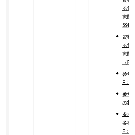
る意
療圏
59K
資料6
る意
療圏
（PD
参考
F：2
参考
の状況
参考
各種
F：1