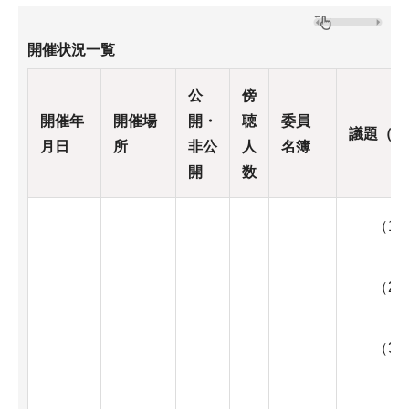
開催状況一覧
公
傍
開催年
開催場
開・
聴
委員
議題（予
月日
所
非公
人
名簿
開
数
（1
（2
（3