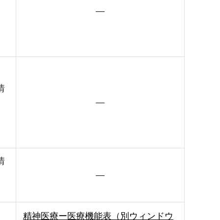
―
情
―
情
―
精神医療ー医療機能表（別ウィンドウ