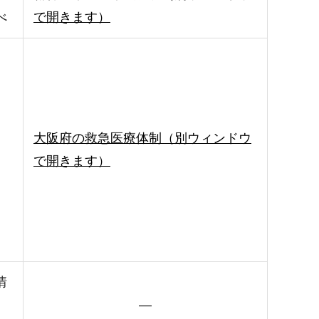
べ
で開きます）
大阪府の救急医療体制（別ウィンドウ
で開きます）
情
―