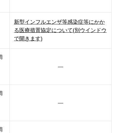
新型インフルエンザ等感染症等にかか
る医療措置協定について(別ウインドウ
で開きます)
情
―
情
―
情