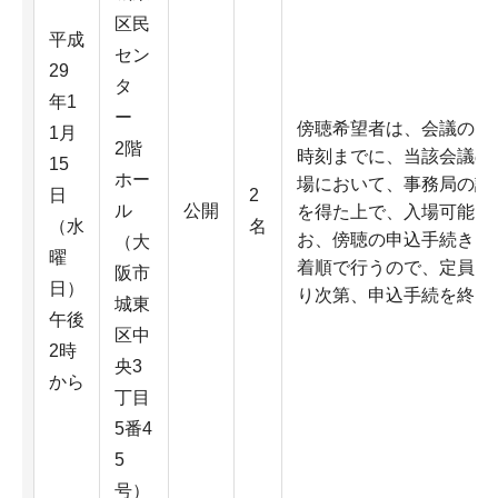
区民
平成
セン
29
タ
年1
ー
傍聴希望者は、会議の開
1月
2階
時刻までに、当該会議の
15
ホー
場において、事務局の許
日
2
ル
公開
を得た上で、入場可能。
（水
名
お、傍聴の申込手続きは
（大
曜
着順で行うので、定員に
阪市
日）
り次第、申込手続を終了
城東
午後
区中
2時
央3
から
丁目
5番4
5
号）