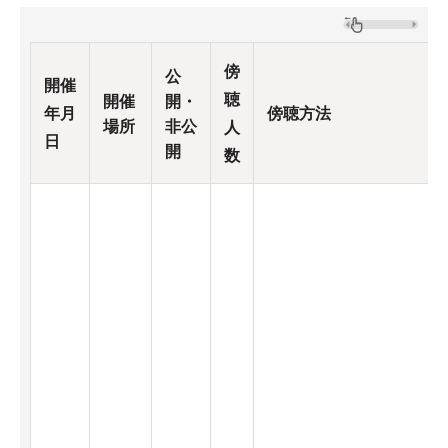
傍
公
開催
聴
開催
開・
年月
傍聴方法
場所
非公
人
日
開
数