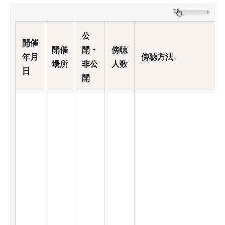
公
開催
開催
開・
傍聴
年月
傍聴方法
場所
非公
人数
日
開