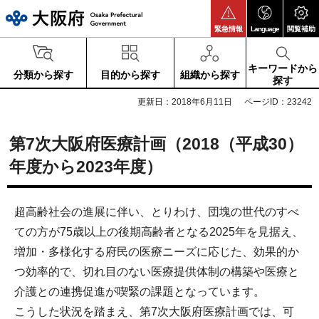
大阪府
緊急情報
Language
閲覧補助
キーワードから
分類から探す
目的から探す
組織から探す
探す
更新日：2018年6月11日
ページID：23242
第7次大阪府医療計画（2018（平成30）
年度から2023年度）
超高齢社会の進展に伴い、とりわけ、団塊の世代のすべ
ての方が75歳以上の後期高齢者となる2025年を見据え、
増加・多様化する府民の医療ニーズに応じた、効果的か
つ効率的で、切れ目のない医療提供体制の構築や医療と
介護との連携促進が喫緊の課題となっています。
こうした状況を踏まえ、第7次大阪府医療計画では、可