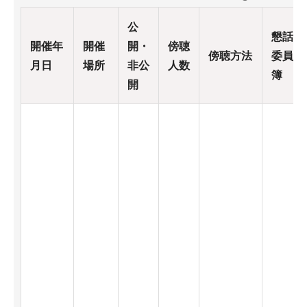
公
懇話会
開催年
開催
開・
傍聴
傍聴方法
委員名
月日
場所
非公
人数
簿
開