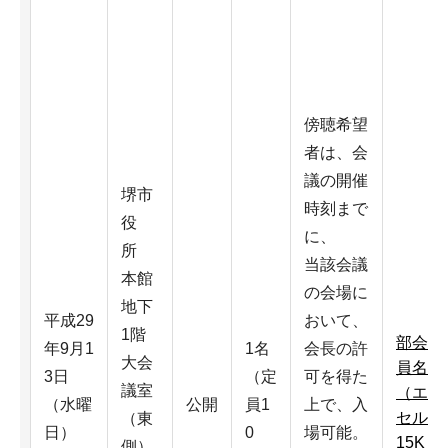
傍聴希望
者は、会
議の開催
堺市
時刻まで
役
に、
所
当該会議
本館
の会場に
地下
平成29
おいて、
1階
部会委
年9月1
1名
会長の許
大会
員名簿
3日
（定
可を得た
議室
（エク
（水曜
公開
員1
上で、入
セル：
（東
日）
0
場可能。
15K
側）