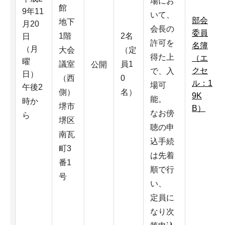
場にお
館
9年11
いて、
部会
地下
月20
会長の
委員
1階
2名
日
許可を
名簿
（月
大会
（定
得た上
（エ
曜
議室
員1
公開
クセ
で、入
日）
（西
0
ル：1
場可
午後2
側）
名）
9K
能。
時か
堺市
B）
なお傍
ら
堺区
聴の申
南瓦
込手続
町3
は先着
番1
順で行
号
い、
定員に
なり次