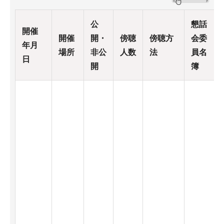
公
懇話
開催
開催
開・
傍聴
傍聴方
会委
年月
場所
非公
人数
法
員名
日
開
簿