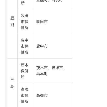
所
吹田
豊
市保
吹田市
能
健所
豊中
市保
豊中市
健所
茨木
茨木市、摂津市、
保健
島本町
所
三
島
高槻
市保
高槻市
健所