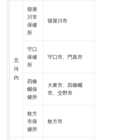
寝屋
川市
寝屋川市
保健
所
守口
保健
守口市、門真市
北
所
河
内
四條
大東市、四條畷
畷保
市、交野市
健所
枚方
市保
枚方市
健所