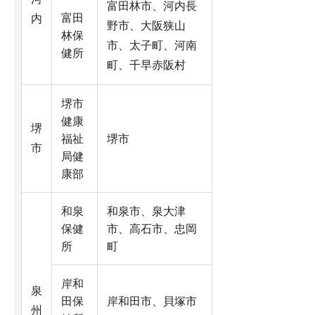
富田林市、河内長
富田
内
野市、大阪狭山
林保
市、太子町、河南
健所
町、千早赤阪村
堺市
健康
堺
福祉
堺市
市
局健
康部
和泉
和泉市、泉大津
保健
市、高石市、忠岡
所
町
岸和
泉
田保
岸和田市、貝塚市
州