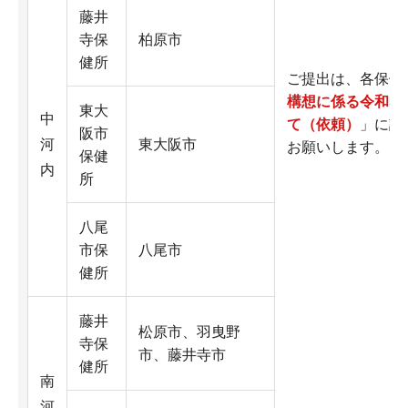
藤井
寺保
柏原市
健所
ご提出は、各保健
構想に係る令和5
東大
中
て（依頼）
」に記
阪市
河
東大阪市
お願いします。
保健
内
所
八尾
市保
八尾市
健所
藤井
松原市、羽曳野
寺保
市、藤井寺市
健所
南
河