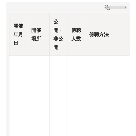
公
開催
開催
開・
傍聴
年月
傍聴方法
場所
非公
人数
日
開