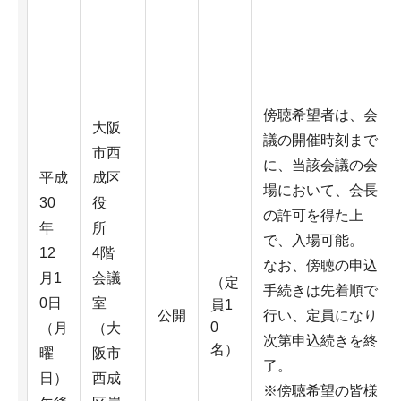
傍聴希望者は、会
大阪
議の開催時刻まで
市西
に、当該会議の会
平成
成区
場において、会長
30
役
の許可を得た上
年
所
で、入場可能。
12
4階
なお、傍聴の申込
月1
会議
（定
手続きは先着順で
0日
室
員1
公開
行い、定員になり
0
（月
（大
次第申込続きを終
名）
曜
阪市
了。
日）
西成
※傍聴希望の皆様