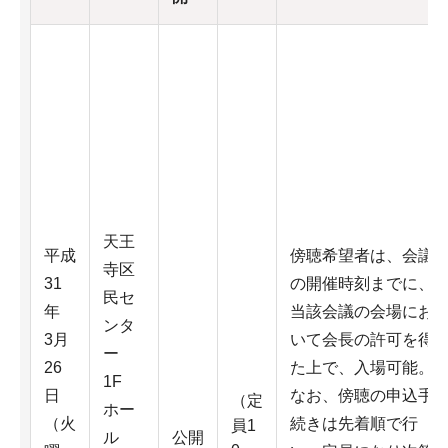
天王
平成
傍聴希望者は、会議
寺区
31
の開催時刻までに、
民セ
年
当該会議の会場にお
ンタ
3月
いて会長の許可を得
ー
26
た上で、入場可能。
1F
日
なお、傍聴の申込手
（定
ホー
（火
続きは先着順で行
員1
ル
公開