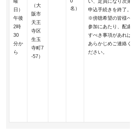
0
曜
い、定員になり次第
（大
名）
日）
申込手続きを終了。
阪市
午後
※傍聴希望の皆様へ
天王
2時
参加にあたり、配慮
寺区
30
すべき事項があれば
生玉
分か
あらかじめご連絡く
寺町7
ら
ださい。
-57）