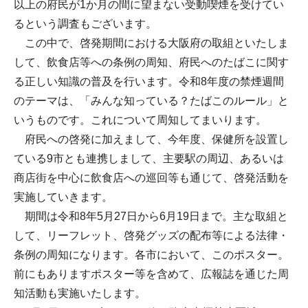
以上の府民が1か月の間に望まない受動喫煙を受けてい
るという調査もございます。
この中で、啓発期間における大阪府の取組といたしま
して、飲食店等への条例の周知、府民へのたばこに関す
る正しい知識の普及を行います。令和8年度の禁煙週間
のテーマは、「みんな知っている？たばこのルール」と
いうものです。これについて周知してまいります。
府民への啓発に加えまして、今年度、保健所を設置し
ている9市とも連携しまして、主要駅の周辺、あるいは
商店街を中心に飲食店への巡回等も通じて、啓発活動を
実施していきます。
期間は令和8年5月27日から6月19日まで。主な取組と
して、リーフレット、啓発グッズの配布等による法律・
条例の周知になります。各市において、このポスター。
前にもありますポスター等を含めて、広報誌を通じた周
知活動も実施いたします。