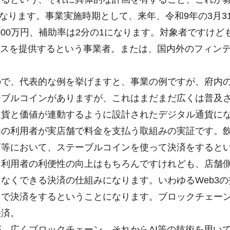
となります。事業実施時期として、来年、令和9年の3月3
000万円、補助率は2分の1になります。対象者ですけ
ビスを提供するという事業者。または、国内外のフィン
で、代表的な例を挙げますと、事業の例ですが、府内の
ーブルコインがありますが、これはまだまだ広くは普及
通貨と価値が連動するように設計されたデジタル通貨に
内の利用者が実店舗で料金を支払う取組みの実証です。
店等において、ステーブルコインを使って決済をすると
利用者の利便性の向上はもちろんですけれども、店舗側
なくできる決済の仕組みになります。いわゆるWeb3
りで決済をするということになります。ブロックチェー
決済。
、広くブロックチェーン、それからAI等の技術を用い