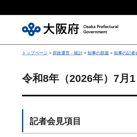
大
トップページ
>
府政運営・統計
>
知事の部屋
>
知事の記者
令和8年（2026年）7
記者会見項目