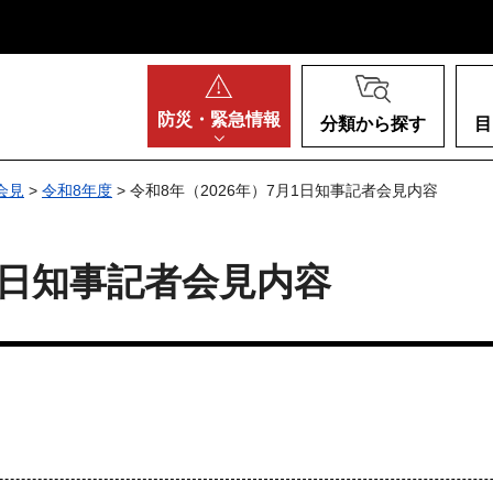
阪府
防災・
緊急情報
分類から探す
目
会見
>
令和8年度
> 令和8年（2026年）7月1日知事記者会見内容
月1日知事記者会見内容