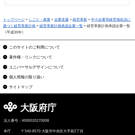
トップページ
>
しごと・産業
>
企業支援
>
経営革新
>
中小企業等経営強化法に
基づく経営革新計画
>
経営革新計画承認企業一覧
> 経営革新計画承認企業一覧
《平成30年》
このサイトのご利用について
著作権・リンクについて
ユニバーサルデザインについて
個人情報の取り扱い
サイトマップ
大阪府庁
法人番号：4000020270008
本庁
〒540-8570 大阪市中央区大手前2丁目